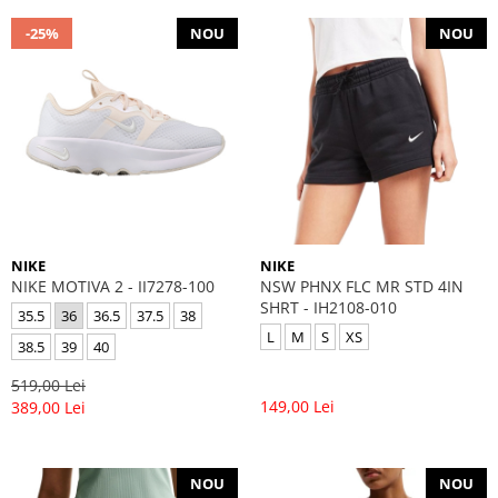
-25%
NOU
NOU
NIKE
NIKE
NIKE MOTIVA 2 - II7278-100
NSW PHNX FLC MR STD 4IN
SHRT - IH2108-010
35.5
36
36.5
37.5
38
L
M
S
XS
38.5
39
40
519,00 Lei
149,00 Lei
389,00 Lei
NOU
NOU