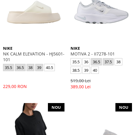
NIKE
NIKE
NK CALM ELEVATION - HJ5601-
MOTIVA 2 - II7278-101
101
35.5
36
36.5
37.5
38
35.5
36.5
38
39
40.5
38.5
39
40
519,00 Lei
229,00 RON
389,00 Lei
NOU
NOU