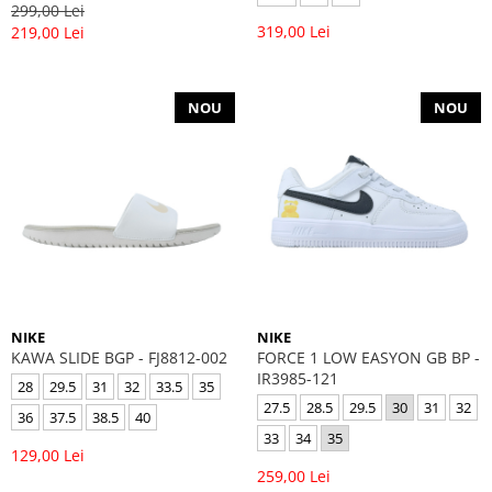
299,00 Lei
319,00 Lei
219,00 Lei
NOU
NOU
NIKE
NIKE
KAWA SLIDE BGP - FJ8812-002
FORCE 1 LOW EASYON GB BP -
IR3985-121
28
29.5
31
32
33.5
35
27.5
28.5
29.5
30
31
32
36
37.5
38.5
40
33
34
35
129,00 Lei
259,00 Lei