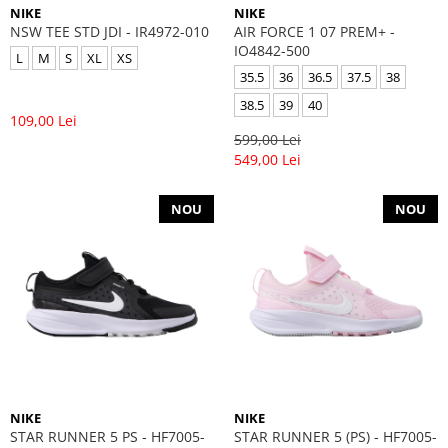
NIKE
NIKE
NSW TEE STD JDI - IR4972-010
AIR FORCE 1 07 PREM+ -
IO4842-500
L
M
S
XL
XS
35.5
36
36.5
37.5
38
38.5
39
40
109,00 Lei
599,00 Lei
549,00 Lei
NOU
NOU
NIKE
NIKE
STAR RUNNER 5 PS - HF7005-
STAR RUNNER 5 (PS) - HF7005-