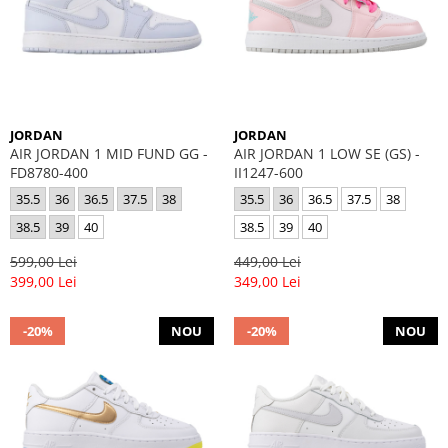
JORDAN
JORDAN
AIR JORDAN 1 MID FUND GG -
AIR JORDAN 1 LOW SE (GS) -
FD8780-400
II1247-600
35.5
36
36.5
37.5
38
35.5
36
36.5
37.5
38
38.5
39
40
38.5
39
40
599,00 Lei
449,00 Lei
399,00 Lei
349,00 Lei
-20%
NOU
-20%
NOU