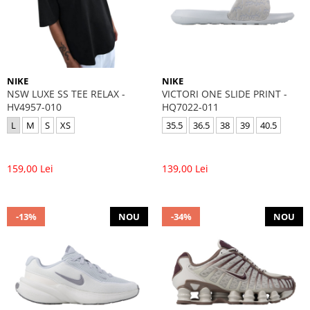
NIKE
NIKE
NSW LUXE SS TEE RELAX -
VICTORI ONE SLIDE PRINT -
HV4957-010
HQ7022-011
L
M
S
XS
35.5
36.5
38
39
40.5
159,00 Lei
139,00 Lei
-13%
NOU
-34%
NOU