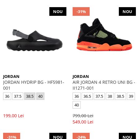
NOU
-31%
NOU
JORDAN
JORDAN
JORDAN HYDRIP BG - HF5981-
AIR JORDAN 4 RETRO UNI BG -
001
II1271-001
36
37.5
38.5
40
36
36.5
37.5
38
38.5
39
40
199,00 Lei
799,00 Lei
549,00 Lei
-31%
NOU
-24%
NOU