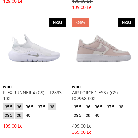
129,00 Lei
139,00 Lei
109,00 Lei
NOU
-26%
NOU
NIKE
NIKE
FLEX RUNNER 4 (GS) - IF2893-
AIR FORCE 1 ESS+ (GS) -
102
IO7958-002
35.5
36
36.5
37.5
38
35.5
36
36.5
37.5
38
38.5
39
40
38.5
39
40
199,00 Lei
499,00 Lei
369,00 Lei