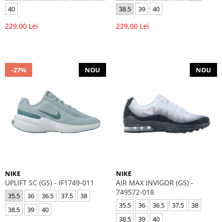
40
38.5
39
40
229,00 Lei
229,00 Lei
-27%
NOU
NOU
NIKE
NIKE
UPLIFT SC (GS) - IF1749-011
AIR MAX INVIGOR (GS) -
749572-018
35.5
36
36.5
37.5
38
35.5
36
36.5
37.5
38
38.5
39
40
38.5
39
40