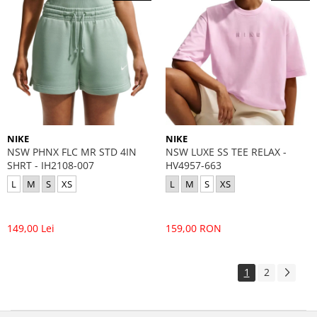
NIKE
NIKE
NSW PHNX FLC MR STD 4IN
NSW LUXE SS TEE RELAX -
SHRT - IH2108-007
HV4957-663
L
M
S
XS
L
M
S
XS
149,00 Lei
159,00 RON
1
2