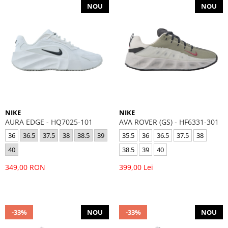
NOU
NOU
NIKE
NIKE
AURA EDGE - HQ7025-101
AVA ROVER (GS) - HF6331-301
36
36.5
37.5
38
38.5
39
35.5
36
36.5
37.5
38
40
38.5
39
40
349,00 RON
399,00 Lei
-33%
NOU
-33%
NOU