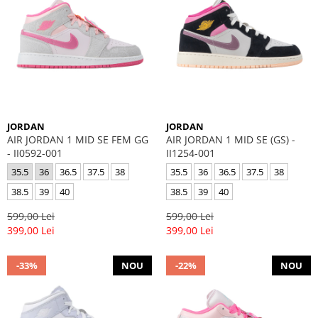
JORDAN
JORDAN
AIR JORDAN 1 MID SE FEM GG
AIR JORDAN 1 MID SE (GS) -
- II0592-001
II1254-001
35.5
36
36.5
37.5
38
35.5
36
36.5
37.5
38
38.5
39
40
38.5
39
40
599,00 Lei
599,00 Lei
399,00 Lei
399,00 Lei
-33%
NOU
-22%
NOU