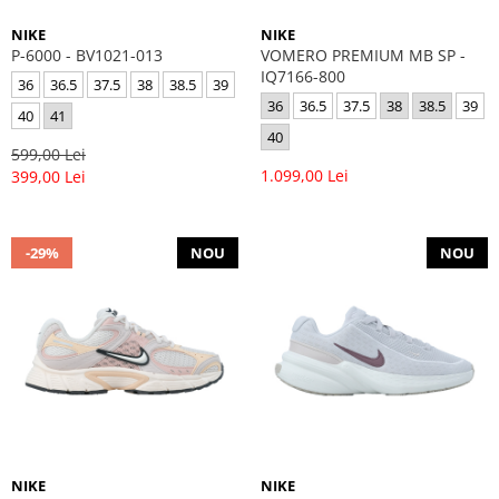
NIKE
NIKE
P-6000 - BV1021-013
VOMERO PREMIUM MB SP -
IQ7166-800
36
36.5
37.5
38
38.5
39
36
36.5
37.5
38
38.5
39
40
41
40
599,00 Lei
1.099,00 Lei
399,00 Lei
-29%
NOU
NOU
NIKE
NIKE