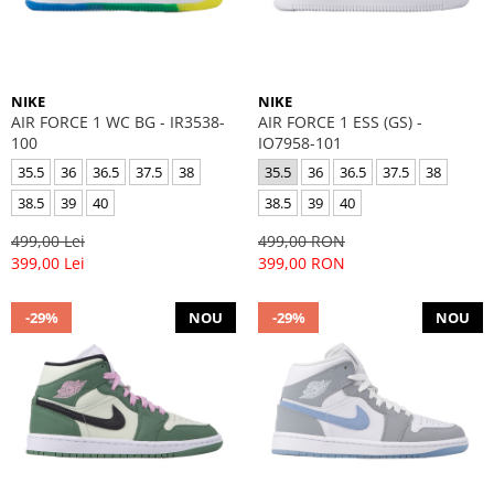
NIKE
NIKE
AIR FORCE 1 WC BG - IR3538-
AIR FORCE 1 ESS (GS) -
100
IO7958-101
35.5
36
36.5
37.5
38
35.5
36
36.5
37.5
38
38.5
39
40
38.5
39
40
499,00 Lei
499,00 RON
399,00 Lei
399,00 RON
-29%
NOU
-29%
NOU