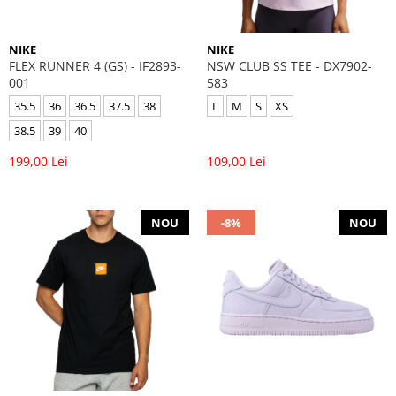
NIKE
NIKE
FLEX RUNNER 4 (GS) - IF2893-
NSW CLUB SS TEE - DX7902-
001
583
35.5
36
36.5
37.5
38
L
M
S
XS
38.5
39
40
199,00 Lei
109,00 Lei
NOU
-8%
NOU