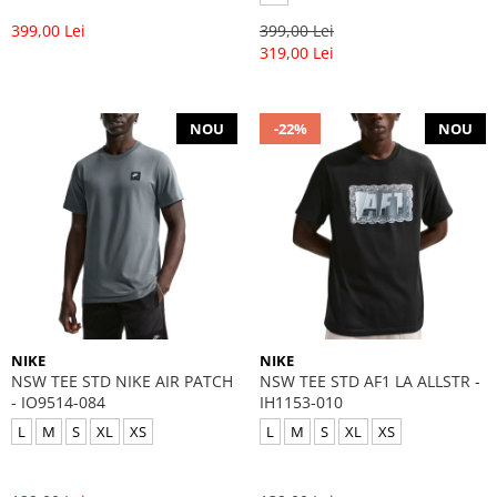
399,00 Lei
399,00 Lei
319,00 Lei
NOU
-22%
NOU
NIKE
NIKE
NSW TEE STD NIKE AIR PATCH
NSW TEE STD AF1 LA ALLSTR -
- IO9514-084
IH1153-010
L
M
S
XL
XS
L
M
S
XL
XS