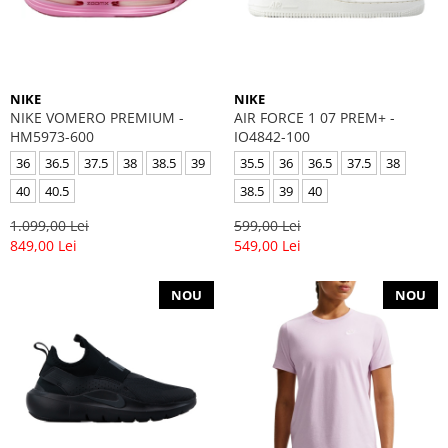
GECI
JORDAN SPIZIKE
MAIOU
NEW BALANCE
9060
327
NIKE
NIKE
530
NIKE VOMERO PREMIUM -
AIR FORCE 1 07 PREM+ -
HM5973-600
IO4842-100
PUMA
36
36.5
37.5
38
38.5
39
35.5
36
36.5
37.5
38
40
40.5
38.5
39
40
1.099,00 Lei
599,00 Lei
849,00 Lei
549,00 Lei
NOU
NOU