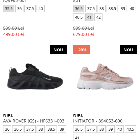
IQ9965-601
801
35.5
36
37.5
40
36.5
37.5
38
38.5
39
40
40.5
41
42
599,00 Lei
999,00 Lei
499,00 Lei
679,00 Lei
NOU
-20%
NOU
NIKE
NIKE
AVA ROVER (GS) - HF6331-003
INITIATOR - 394053-600
36
36.5
37.5
38
38.5
39
36.5
37.5
38
39
40
40.5
41