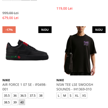
119,00 Lei
999,00 Lei
679,00 Lei
-17%
NOU
NOU
NIKE
NIKE
AIR FORCE 1 07 SE - IF0498-
NSW TEE LSE SWOOSH
001
SOUNDS - IH1369-010
35.5
36
36.5
37.5
38
L
M
S
XL
XS
38.5
39
40