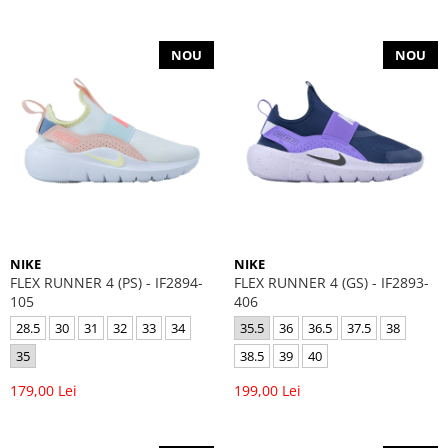
NOU
NOU
NIKE
NIKE
FLEX RUNNER 4 (PS) - IF2894-
FLEX RUNNER 4 (GS) - IF2893-
105
406
28.5
30
31
32
33
34
35.5
36
36.5
37.5
38
35
38.5
39
40
179,00 Lei
199,00 Lei