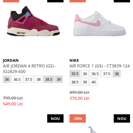
JORDAN
NIKE
AIR JORDAN 4 RETRO (GS) -
AIR FORCE 1 (GS) - CT3839-124
IO2829-600
35.5
36
36.5
37.5
38
36
36.5
37.5
38
38.5
39
38.5
39
40
499,00 Lei
799,00 Lei
379,00 Lei
549,00 Lei
NOU
-25%
NOU