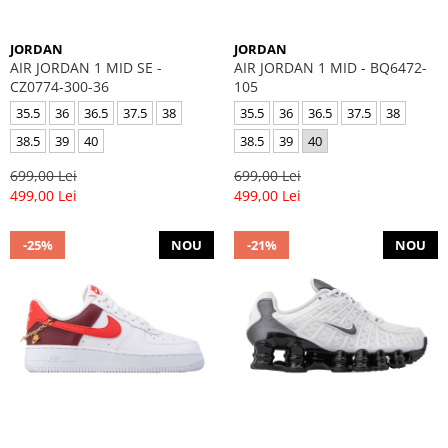
JORDAN
JORDAN
AIR JORDAN 1 MID SE -
AIR JORDAN 1 MID - BQ6472-
CZ0774-300-36
105
35.5
36
36.5
37.5
38
35.5
36
36.5
37.5
38
38.5
39
40
38.5
39
40
699,00 Lei
699,00 Lei
499,00 Lei
499,00 Lei
-25%
NOU
-21%
NOU