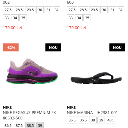
002
600
27.5
28.5
29.5
30
31
32
27.5
28.5
29.5
30
31
32
33
34
35
33
34
35
179,00 Lei
179,00 Lei
-32%
NOU
NOU
NIKE
NIKE
NIKE PEGASUS PREMIUM FK -
NIKE MARINA - IH2381-001
II0602-500
35.5
36.5
38
39
40.5
36.5
37.5
38.5
39