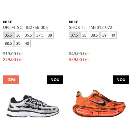
NIKE
NIKE
UPLIFT SC - IB2766-006
SHOX TL - IM6013-072
35.5
36
36.5
37.5
38
37.5
38
38.5
39
40
38.5
39
40
319,00 Lei
849,00 Lei
279,00 Lei
559,00 Lei
-33%
NOU
NOU