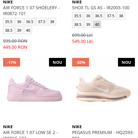
NIKE
NIKE
AIR FORCE 1 07 SHOELERY -
SHOX TL GS AS - IR2003-100
IR0872-101
35.5
36
36.5
37.5
38
35.5
36
36.5
37.5
38
38.5
39
40
38.5
39
40
699,00 Lei
599,00 RON
549,00 Lei
449,00 RON
-17%
NOU
-32%
NOU
NIKE
NIKE
AIR FORCE 1 07 LOW SE 2 -
PEGASUS PREMIUM - HQ2593-