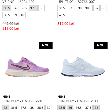
V5 RNR - II6294-102
UPLIFT SC - IB2766-007
35.5
36
36.5
37.5
38
36.5
37.5
38
38.5
39
40
38.5
39
40
40.5
449,00 Lei
319,00 Lei
319,00 Lei
NOU
NOU
NIKE
NIKE
RUN DEFY - HM9593-501
RUN DEFY - HM9593-103
36
36.5
37.5
38
38.5
39
35.5
36
36.5
37.5
38