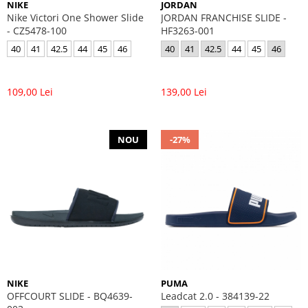
NIKE
JORDAN
Nike Victori One Shower Slide
JORDAN FRANCHISE SLIDE -
- CZ5478-100
HF3263-001
40
41
42.5
44
45
46
40
41
42.5
44
45
46
109,00 Lei
139,00 Lei
NOU
-27%
NIKE
PUMA
OFFCOURT SLIDE - BQ4639-
Leadcat 2.0 - 384139-22