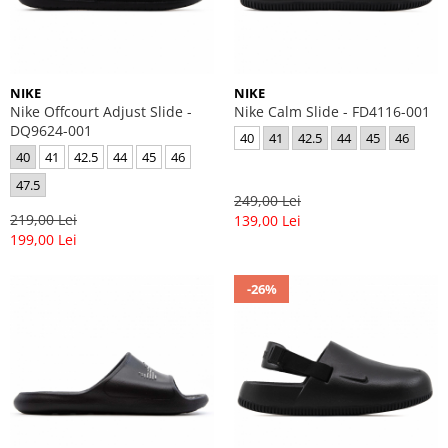
NIKE
NIKE
Nike Offcourt Adjust Slide -
Nike Calm Slide - FD4116-001
DQ9624-001
40
41
42.5
44
45
46
40
41
42.5
44
45
46
47.5
249,00 Lei
219,00 Lei
139,00 Lei
199,00 Lei
-26%