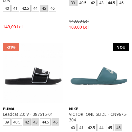
003
39
40.5
42
43
44.5
46
40
41
42.5
44
45
46
149,00 Lei
149,00 Lei
109,00 Lei
-31%
NOU
PUMA
NIKE
Leadcat 2.0 V - 387515-01
VICTORI ONE SLIDE - CN9675-
304
39
40.5
42
43
44.5
46
40
41
42.5
44
45
46