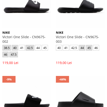
GECI
JORDAN SPIZIKE
MAIOU
NEW BALANCE
9060
327
530
NIKE
NIKE
PUMA
Victori One Slide - CN9675-
Victori One Slide - CN9675-
002
003
38.5
40
41
42.5
44
45
40
41
42.5
44
45
46
46
47.5
119,00 Lei
119,00 Lei
-9%
-44%