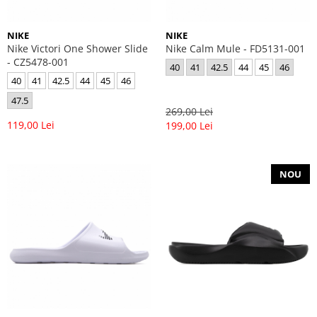
NIKE
NIKE
Nike Victori One Shower Slide
Nike Calm Mule - FD5131-001
- CZ5478-001
40
41
42.5
44
45
46
40
41
42.5
44
45
46
47.5
269,00 Lei
119,00 Lei
199,00 Lei
NOU