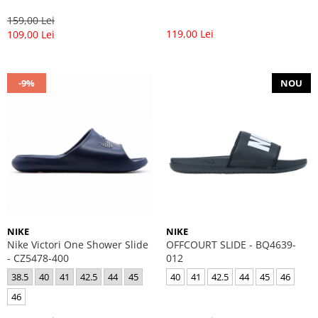
159,00 Lei
119,00 Lei
109,00 Lei
-9%
NOU
NIKE
NIKE
Nike Victori One Shower Slide
OFFCOURT SLIDE - BQ4639-
- CZ5478-400
012
38.5
40
41
42.5
44
45
40
41
42.5
44
45
46
46