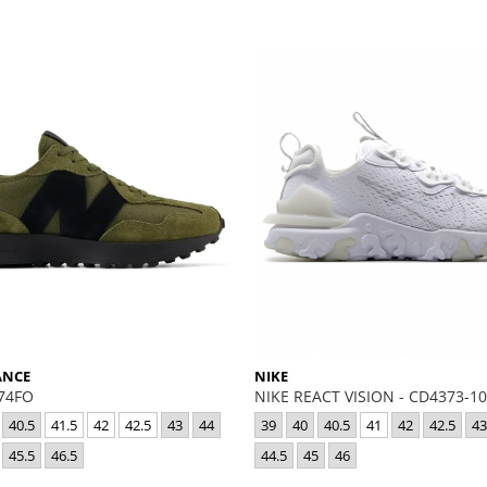
ANCE
NIKE
274FO
NIKE REACT VISION - CD4373-1
40.5
41.5
42
42.5
43
44
39
40
40.5
41
42
42.5
43
45.5
46.5
44.5
45
46