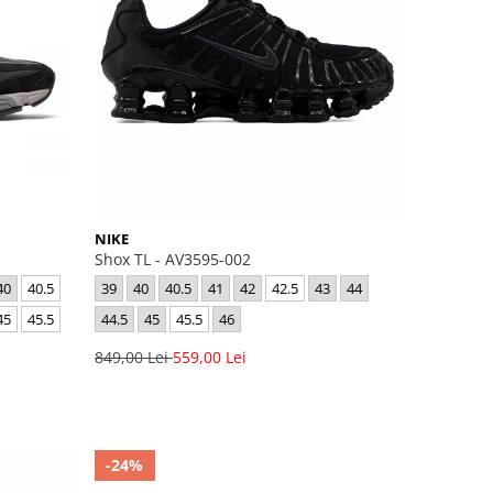
NIKE
Shox TL - AV3595-002
40
40.5
39
40
40.5
41
42
42.5
43
44
45
45.5
44.5
45
45.5
46
849,00 Lei
559,00 Lei
-24%