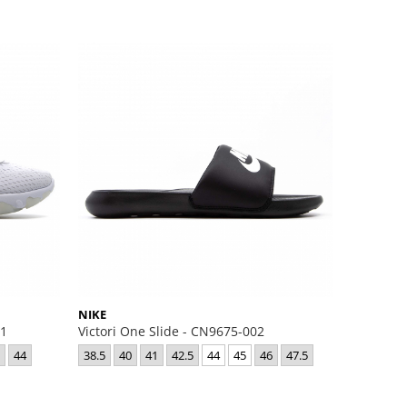
NIKE
01
Victori One Slide - CN9675-002
44
38.5
40
41
42.5
44
45
46
47.5