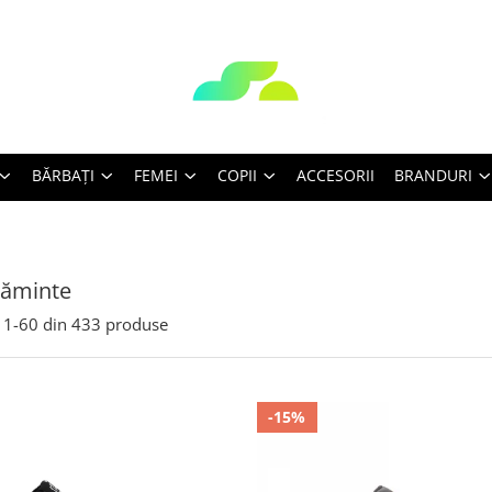
BĂRBAŢI
FEMEI
COPII
ACCESORII
BRANDURI
țăminte
1-
60
din
433
produse
-15%