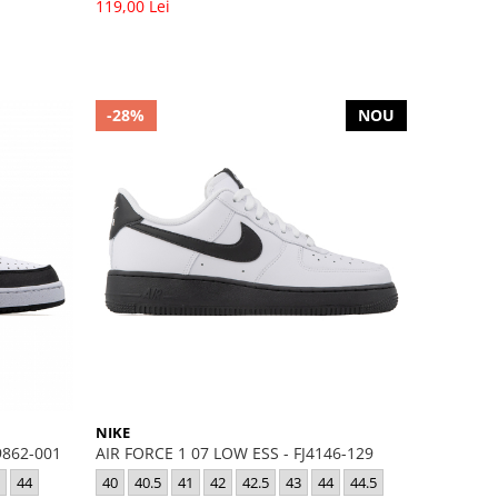
119,00 Lei
-28%
NOU
NIKE
9862-001
AIR FORCE 1 07 LOW ESS - FJ4146-129
44
40
40.5
41
42
42.5
43
44
44.5