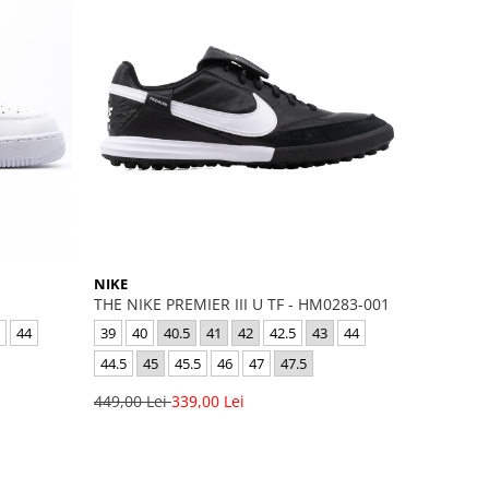
NIKE
THE NIKE PREMIER III U TF - HM0283-001
44
39
40
40.5
41
42
42.5
43
44
44.5
45
45.5
46
47
47.5
449,00 Lei
339,00 Lei