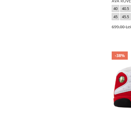
AVA ROVE
40
40.5
45
45.5
699,00 Le
-38%