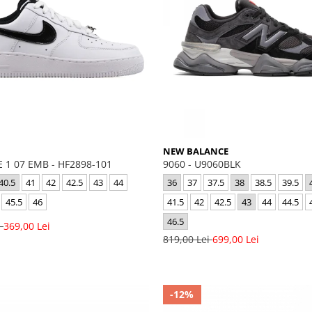
NEW BALANCE
 1 07 EMB - HF2898-101
9060 - U9060BLK
40.5
41
42
42.5
43
44
36
37
37.5
38
38.5
39.5
45.5
46
41.5
42
42.5
43
44
44.5
46.5
i
369,00 Lei
819,00 Lei
699,00 Lei
-12%