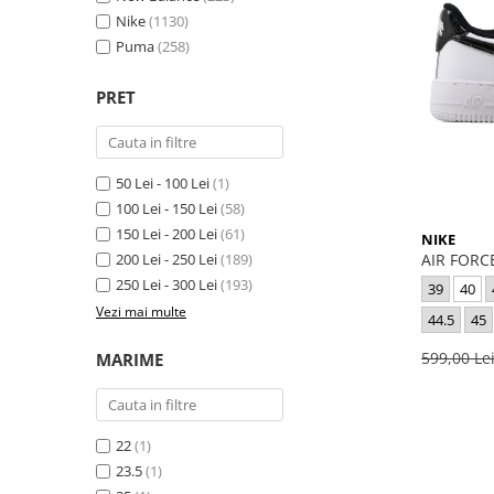
GECI
JORDAN SPIZIKE
Nike
(1130)
MAIOU
NEW BALANCE
Puma
(258)
9060
PRET
327
530
PUMA
50 Lei - 100 Lei
(1)
100 Lei - 150 Lei
(58)
150 Lei - 200 Lei
(61)
NIKE
AIR FORCE
200 Lei - 250 Lei
(189)
250 Lei - 300 Lei
(193)
39
40
Vezi mai multe
44.5
45
599,00 Le
MARIME
22
(1)
23.5
(1)