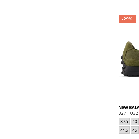
-29%
NEW BAL
327 - U3
39.5
40
44.5
45