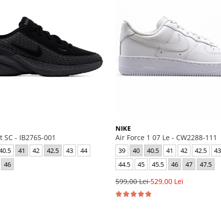
NIKE
ft SC - IB2765-001
Air Force 1 07 Le - CW2288-111
40.5
41
42
42.5
43
44
39
40
40.5
41
42
42.5
43
46
44.5
45
45.5
46
47
47.5
i
599,00 Lei
529,00 Lei