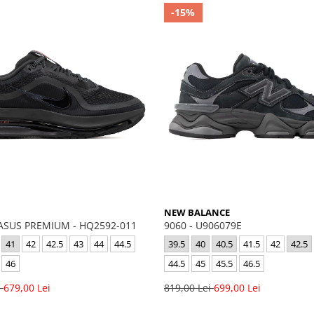
-15%
NEW BALANCE
ASUS PREMIUM - HQ2592-011
9060 - U906079E
41
42
42.5
43
44
44.5
39.5
40
40.5
41.5
42
42.5
46
44.5
45
45.5
46.5
i
679,00 Lei
819,00 Lei
699,00 Lei