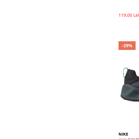
119,00 Le
-29%
NIKE