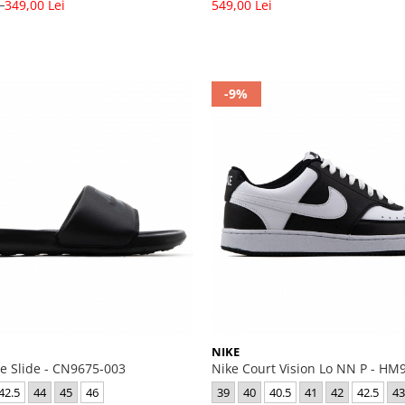
i
349,00 Lei
549,00 Lei
-9%
NIKE
ne Slide - CN9675-003
Nike Court Vision Lo NN P - HM
42.5
44
45
46
39
40
40.5
41
42
42.5
43