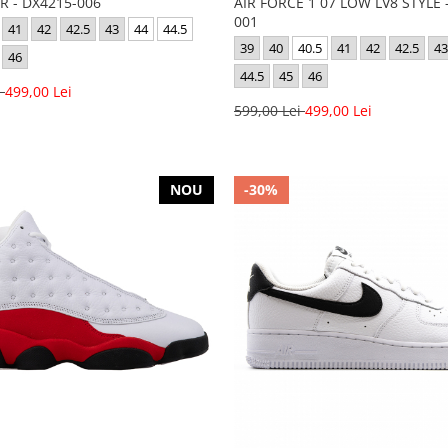
R - DX4215-006
AIR FORCE 1 07 LOW LV8 STYLE -
001
41
42
42.5
43
44
44.5
39
40
40.5
41
42
42.5
43
46
44.5
45
46
i
499,00 Lei
599,00 Lei
499,00 Lei
NOU
-30%