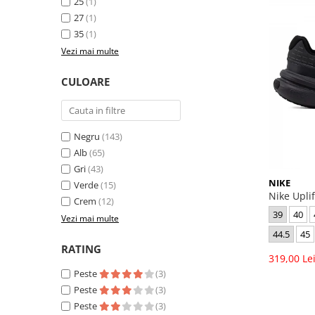
25
(1)
27
(1)
35
(1)
Vezi mai multe
CULOARE
Negru
(143)
Alb
(65)
Gri
(43)
NIKE
Verde
(15)
Nike Upli
Crem
(12)
39
40
Vezi mai multe
44.5
45
RATING
319,00 Le
Peste
(3)
Peste
(3)
Peste
(3)