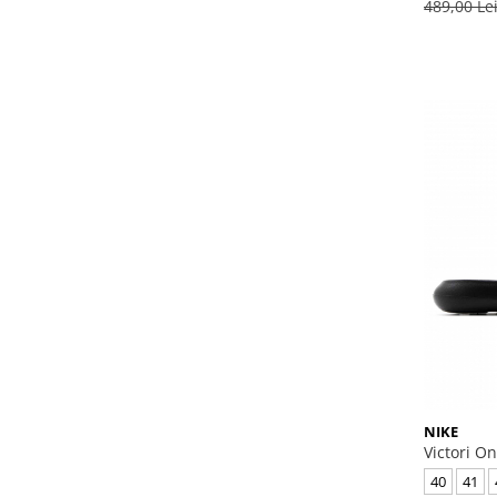
489,00 Le
NIKE
Victori O
40
41