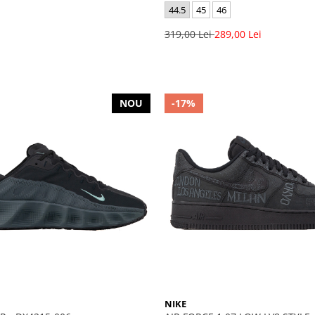
44.5
45
46
i
319,00 Lei
289,00 Lei
NOU
-17%
NIKE