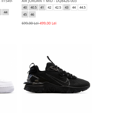
 II1549-
AIR JORDAN 1 MID - DQ8426-003
40
40.5
41
42
42.5
43
44
44.5
44
45
46
699,00 Lei
499,00 Lei