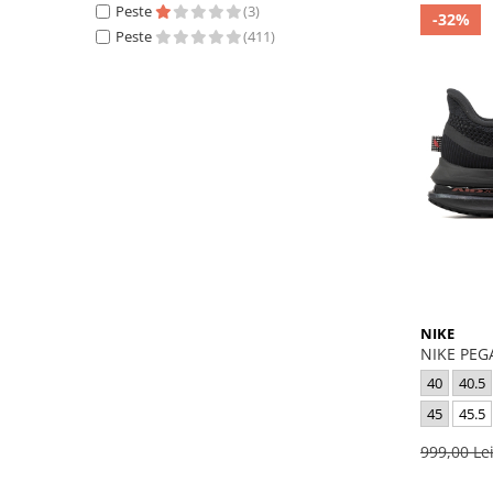
Peste
(3)
-32%
Peste
(411)
NIKE
NIKE PEG
40
40.5
45
45.5
999,00 Le