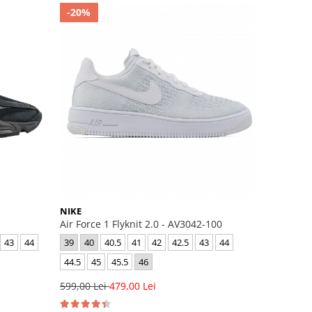
-20%
NIKE
Air Force 1 Flyknit 2.0 - AV3042-100
43
44
39
40
40.5
41
42
42.5
43
44
44.5
45
45.5
46
599,00 Lei
479,00 Lei