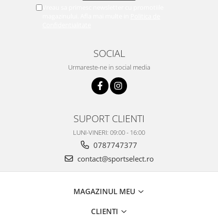
Vreau sa primesc newsletter cu promotiile
magazinului. Afla mai multe in
Politica de
Confidentialitate
SOCIAL
Urmareste-ne in social media
SUPORT CLIENTI
LUNI-VINERI: 09:00 - 16:00
0787747377
contact@sportselect.ro
MAGAZINUL MEU
CLIENTI