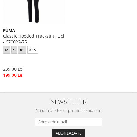
GECI
JORDAN SPIZIKE
MAIOU
NEW BALANCE
9060
327
PUMA
530
Classic Hooded Tracksuit FL cl
- 670022-75
PUMA
M
S
XS
XXS
239,00 Lei
199,00 Lei
NEWSLETTER
Nu rata ofertele si promotiile noastre