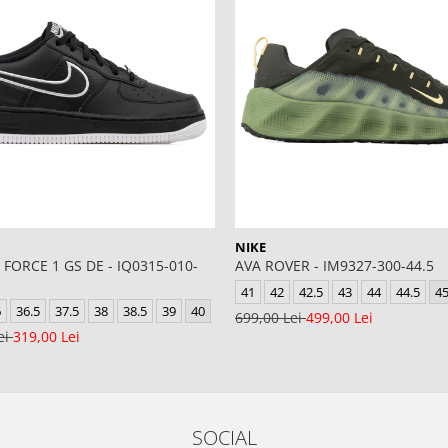
NIKE
 FORCE 1 GS DE - IQ0315-010-
AVA ROVER - IM9327-300-44.5
41
42
42.5
43
44
44.5
4
6
36.5
37.5
38
38.5
39
40
699,00 Lei
499,00 Lei
ei
319,00 Lei
SOCIAL