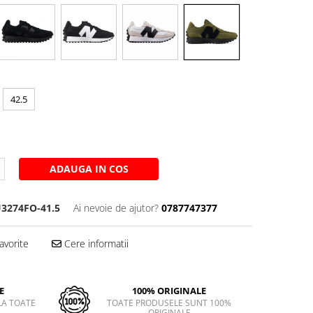
42.5
ADAUGA IN COS
3274FO-41.5
Ai nevoie de ajutor?
0787747377
avorite
Cere informatii
E
100% ORIGINALE
LA TOATE
TOATE PRODUSELE SUNT 100%
ORIGINALE