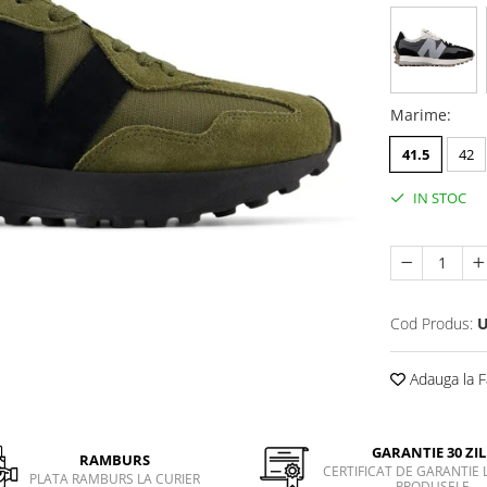
Marime
:
41.5
42
IN STOC
Cod Produs:
U
Adauga la F
GARANTIE 30 ZIL
RAMBURS
CERTIFICAT DE GARANTIE 
PLATA RAMBURS LA CURIER
PRODUSELE