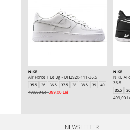
NIKE
NIKE
Air Force 1 Le Bg - DH2920-111-36.5
NIKE AIR
36.5
35.5
36
36.5
37.5
38
38.5
39
40
35.5
3
499,00 Lei
389,00 Lei
499,00 L
NEWSLETTER