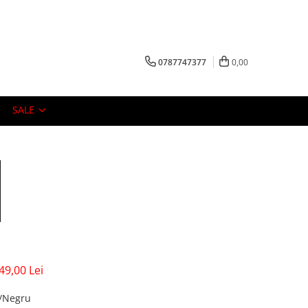
0787747377
0,00
SALE
49,00 Lei
e/Negru