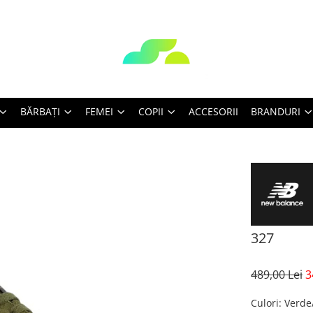
BĂRBAŢI
FEMEI
COPII
ACCESORII
BRANDURI
327
489,00 Lei
3
Culori
: Verd