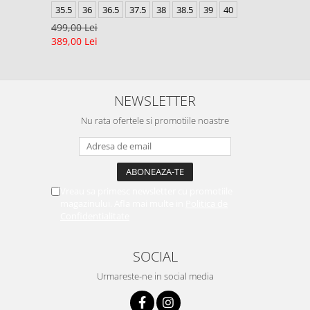
35.5
36
36.5
37.5
38
38.5
39
40
499,00 Lei
389,00 Lei
NEWSLETTER
Nu rata ofertele si promotiile noastre
Vreau sa primesc newsletter cu promotiile
magazinului. Afla mai multe in
Politica de
Confidentialitate
SOCIAL
Urmareste-ne in social media