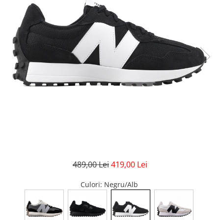
GECI
JORDAN SPIZIKE
MAIOU
NEW BALANCE
9060
327
530
PUMA
489,00 Lei
419,00 Lei
Culori
: Negru/Alb