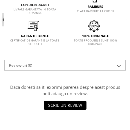
EXPEDIERE 24-48H
RAMBURS
LIVRARE GARANTATA IN TOATA
PLATA RAMBURS LA CURIER
ROMANIA.
GARANTIE 30 ZILE
100% ORIGINALE
CERTIFICAT DE GARANTIE LA TOATE
TOATE PRODUSELE SUNT 100%
PRODUSELE
ORIGINALE
Review-uri
(0)
Daca doresti sa iti exprimi parerea despre acest produs
poti adauga un review.
SCRIE UN REVIEW