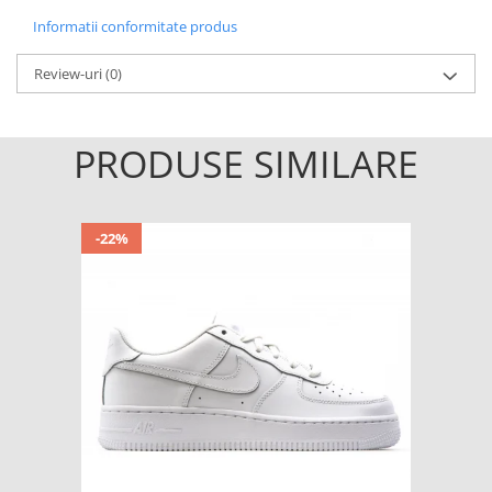
Informatii conformitate produs
Review-uri
(0)
PRODUSE SIMILARE
-22%