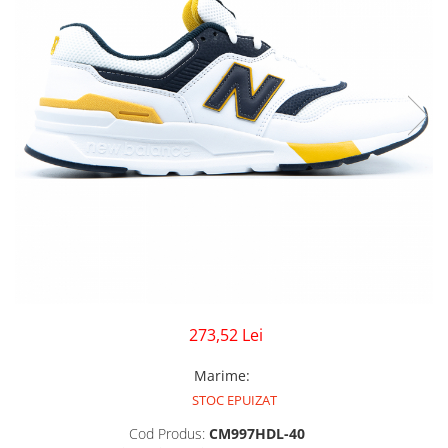
GECI
JORDAN SPIZIKE
MAIOU
NEW BALANCE
9060
327
530
PUMA
273,52 Lei
Marime
:
STOC EPUIZAT
Cod Produs:
CM997HDL-40