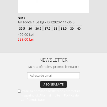
NIKE
Air Force 1 Le Bg - DH2920-111-36.5
35.5
36
36.5
37.5
38
38.5
39
40
499,00 Lei
389,00 Lei
NEWSLETTER
Nu rata ofertele si promotiile noastre
Vreau sa primesc newsletter cu promotiile
magazinului. Afla mai multe in
Politica de
Confidentialitate