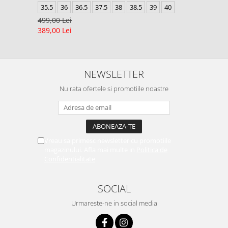
35.5
36
36.5
37.5
38
38.5
39
40
499,00 Lei
389,00 Lei
NEWSLETTER
Nu rata ofertele si promotiile noastre
Vreau sa primesc newsletter cu promotiile
magazinului. Afla mai multe in
Politica de
Confidentialitate
SOCIAL
Urmareste-ne in social media