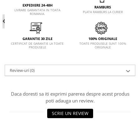
EXPEDIERE 24-48H
RAMBURS
LIVRARE GARANTATA IN TOATA
PLATA RAMBURS LA CURIER
ROMANIA.
GARANTIE 30 ZILE
100% ORIGINALE
CERTIFICAT DE GARANTIE LA TOATE
TOATE PRODUSELE SUNT 100%
PRODUSELE
ORIGINALE
Review-uri
(0)
Daca doresti sa iti exprimi parerea despre acest produs
poti adauga un review.
SCRIE UN REVIEW