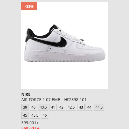
-38%
NIKE
AIR FORCE 1 07 EMB - HF2898-101
39
40
40.5
41
42
42.5
43
44
44.5
45
45.5
46
599,00 Lei
369,00 Lei