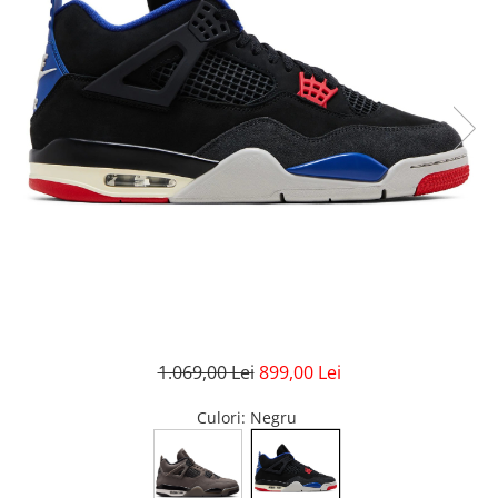
GECI
JORDAN SPIZIKE
MAIOU
NEW BALANCE
9060
327
530
PUMA
1.069,00 Lei
899,00 Lei
Culori
: Negru