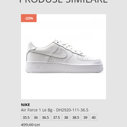
-22%
NIKE
Air Force 1 Le Bg - DH2920-111-36.5
35.5
36
36.5
37.5
38
38.5
39
40
499,00 Lei