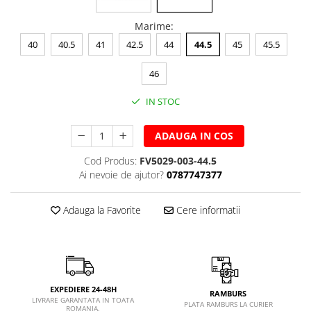
Marime
:
40
40.5
41
42.5
44
44.5
45
45.5
46
IN STOC
ADAUGA IN COS
Cod Produs:
FV5029-003-44.5
Ai nevoie de ajutor?
0787747377
Adauga la Favorite
Cere informatii
EXPEDIERE 24-48H
RAMBURS
LIVRARE GARANTATA IN TOATA
PLATA RAMBURS LA CURIER
ROMANIA.