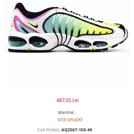
GECI
JORDAN SPIZIKE
MAIOU
NEW BALANCE
9060
327
530
PUMA
487,05 Lei
Marime
:
STOC EPUIZAT
Cod Produs:
AQ2567-103-40