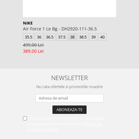
NIKE
Air Force 1 Le Bg - DH2920-111-36.5
35.5
36
36.5
37.5
38
38.5
39
40
499,00 Lei
389,00 Lei
NEWSLETTER
Nu rata ofertele si promotiile noastre
Vreau sa primesc newsletter cu promotiile
magazinului. Afla mai multe in
Politica de
Confidentialitate