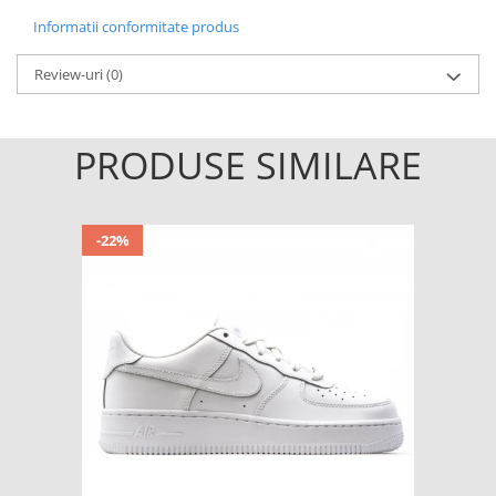
Informatii conformitate produs
Review-uri
(0)
PRODUSE SIMILARE
-22%