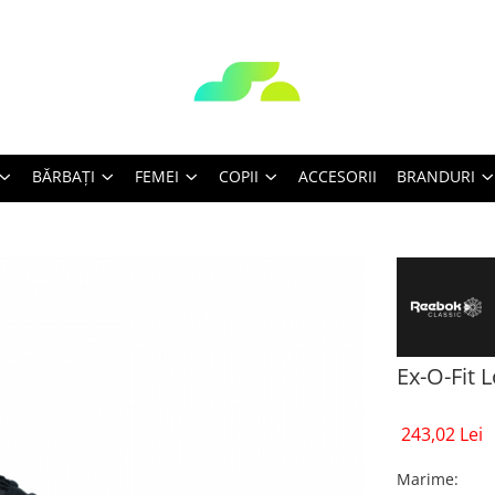
BĂRBAŢI
FEMEI
COPII
ACCESORII
BRANDURI
Ex-O-Fit 
243,02 Lei
Marime
: