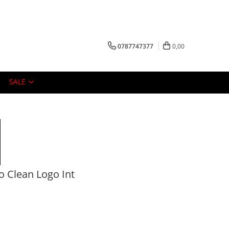
0787747377
0,00
SALE
Lo Clean Logo Int