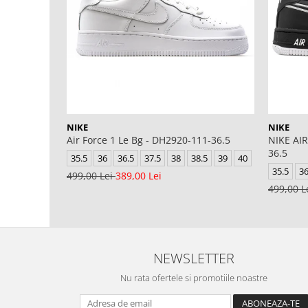
NIKE
NIKE
Air Force 1 Le Bg - DH2920-111-36.5
NIKE AIR
36.5
35.5
36
36.5
37.5
38
38.5
39
40
35.5
3
499,00 Lei
389,00 Lei
499,00 L
NEWSLETTER
Nu rata ofertele si promotiile noastre