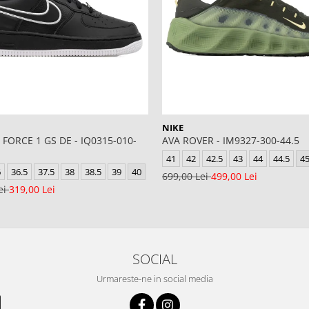
NIKE
 FORCE 1 GS DE - IQ0315-010-
AVA ROVER - IM9327-300-44.5
41
42
42.5
43
44
44.5
4
6
36.5
37.5
38
38.5
39
40
699,00 Lei
499,00 Lei
ei
319,00 Lei
SOCIAL
Urmareste-ne in social media