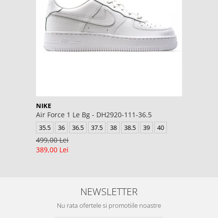
NIKE
Air Force 1 Le Bg - DH2920-111-36.5
35.5
36
36.5
37.5
38
38.5
39
40
499,00 Lei
389,00 Lei
NEWSLETTER
Nu rata ofertele si promotiile noastre