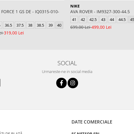
NIKE
 FORCE 1 GS DE - IQ0315-010-
AVA ROVER - IM9327-300-44.5
41
42
42.5
43
44
44.5
4
6
36.5
37.5
38
38.5
39
40
699,00 Lei
499,00 Lei
ei
319,00 Lei
SOCIAL
Urmareste-ne in social media
DATE COMERCIALE
ȚI DE PLATĂ
SC NETSOR SRL