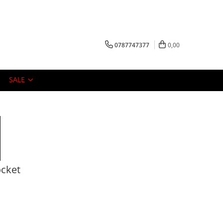
0787747377
0,00
SALE
ocket