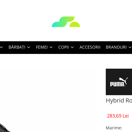
BĂRBAŢI
FEMEI
COPII
ACCESORII
BRANDURI
Hybrid R
283,69 Lei
Marime
: