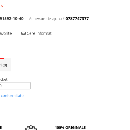
ZAT
91592-10-40
Ai nevoie de ajutor?
0787747377
avorite
Cere informatii
ri
(0)
cket
i conformitate
E
100% ORIGINALE