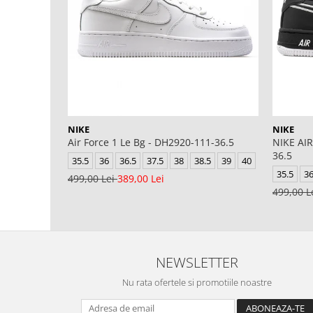
NIKE
NIKE
Air Force 1 Le Bg - DH2920-111-36.5
NIKE AIR
36.5
35.5
36
36.5
37.5
38
38.5
39
40
35.5
3
499,00 Lei
389,00 Lei
499,00 L
NEWSLETTER
Nu rata ofertele si promotiile noastre