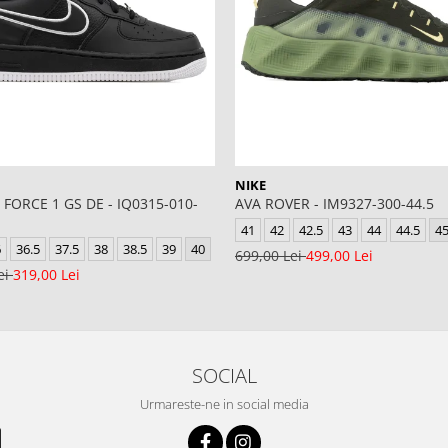
NIKE
 FORCE 1 GS DE - IQ0315-010-
AVA ROVER - IM9327-300-44.5
41
42
42.5
43
44
44.5
4
6
36.5
37.5
38
38.5
39
40
699,00 Lei
499,00 Lei
ei
319,00 Lei
SOCIAL
Urmareste-ne in social media