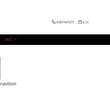
0787747377
0,00
SALE
raviton