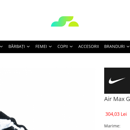
BĂRBAŢI
FEMEI
COPII
ACCESORII
BRANDURI
Air Max G
304,03 Lei
Marime
: