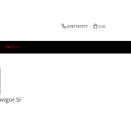
0787747377
0,00
SALE
vigor Sl