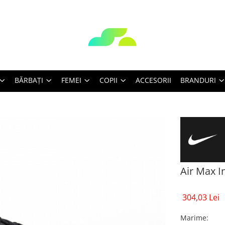
BĂRBAŢI
FEMEI
COPII
ACCESORII
BRANDURI
Air Max In
304,03 Lei
Marime
: