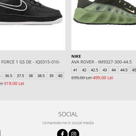
NIKE
 FORCE 1 GS DE - IQ0315-010-
AVA ROVER - IM9327-300-44.5
41
42
42.5
43
44
44.5
4
6
36.5
37.5
38
38.5
39
40
699,00 Lei
499,00 Lei
ei
319,00 Lei
SOCIAL
Urmareste-ne in social media