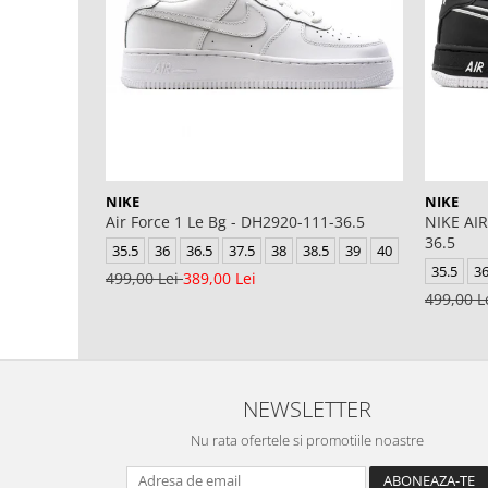
NIKE
NIKE
Air Force 1 Le Bg - DH2920-111-36.5
NIKE AIR
36.5
35.5
36
36.5
37.5
38
38.5
39
40
35.5
3
499,00 Lei
389,00 Lei
499,00 L
NEWSLETTER
Nu rata ofertele si promotiile noastre