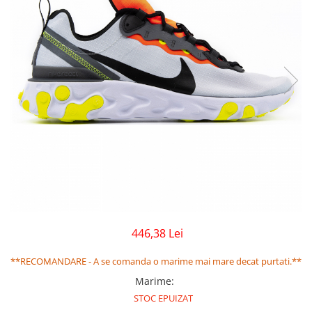
GECI
JORDAN SPIZIKE
MAIOU
NEW BALANCE
9060
327
530
PUMA
446,38 Lei
**RECOMANDARE - A se comanda o marime mai mare decat purtati.**
Marime
:
STOC EPUIZAT