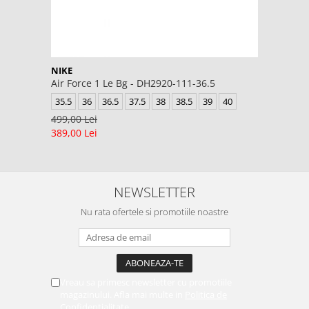
NIKE
Air Force 1 Le Bg - DH2920-111-36.5
35.5
36
36.5
37.5
38
38.5
39
40
499,00 Lei
389,00 Lei
NEWSLETTER
Nu rata ofertele si promotiile noastre
Vreau sa primesc newsletter cu promotiile
magazinului. Afla mai multe in
Politica de
Confidentialitate