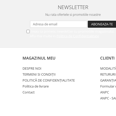
NEWSLETTER
Nu rata ofertele si promotiile noastre
Vreau sa primesc newsletter cu promotiile magazinului.
Afla mai multe in
Politica de Confidentialitate
MAGAZINUL MEU
CLIENTI
DESPRE NOI
MODALITĂ
TERMENI SI CONDIȚII
RETURURI
POLITICĂ DE CONFIDENȚIALITATE
GARANȚI
Politica de livrare
Formular 
Contact
ANPC
ANPC - SA