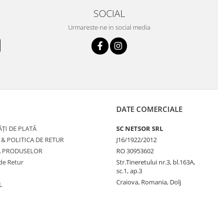
SOCIAL
Urmareste-ne in social media
DATE COMERCIALE
ȚI DE PLATĂ
SC NETSOR SRL
 & POLITICA DE RETUR
J16/1922/2012
A PRODUSELOR
RO 30953602
de Retur
Str.Tineretului nr.3, bl.163A,
sc.1, ap.3
Craiova, Romania, Dolj
L