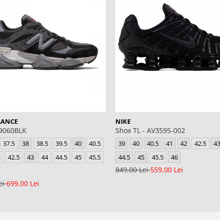
LANCE
NIKE
U9060BLK
Shox TL - AV3595-002
37.5
38
38.5
39.5
40
40.5
39
40
40.5
41
42
42.5
4
2
42.5
43
44
44.5
45
45.5
44.5
45
45.5
46
849,00 Lei
559,00 Lei
ei
699,00 Lei