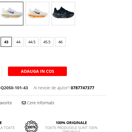
43
44
44.5
45.5
46
ADAUGA IN COS
Q2050-101-43
Ai nevoie de ajutor?
0787747377
avorite
Cere informatii
E
100% ORIGINALE
LA TOATE
TOATE PRODUSELE SUNT 100%
ORIGINALE