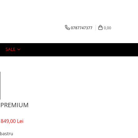
0787747377
0,00
SALE
 PREMIUM
849,00 Lei
lbastru