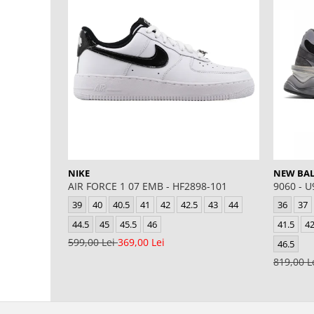
NIKE
NEW BA
AIR FORCE 1 07 EMB - HF2898-101
9060 - 
39
40
40.5
41
42
42.5
43
44
36
37
44.5
45
45.5
46
41.5
4
599,00 Lei
369,00 Lei
46.5
819,00 L