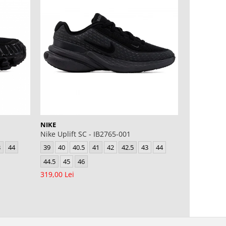
-12%
NIKE
NIKE
Nike Uplift SC - IB2765-001
Air Force 
3
44
39
40
40.5
41
42
42.5
43
44
39
40
4
44.5
45
46
44.5
45
319,00 Lei
599,00 Lei