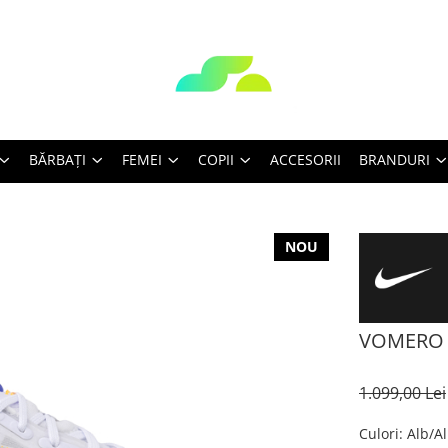
BĂRBAŢI
FEMEI
COPII
ACCESORII
BRANDURI
NOU
VOMERO
1.099,00 Lei
Culori
: Alb/A