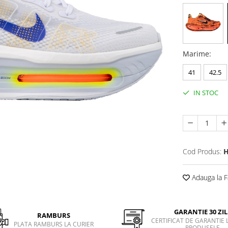
Marime
:
41
42.5
IN STOC
Cod Produs:
H
Adauga la F
GARANTIE 30 ZIL
RAMBURS
CERTIFICAT DE GARANTIE 
PLATA RAMBURS LA CURIER
PRODUSELE