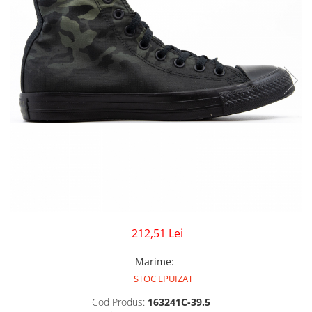
GECI
JORDAN SPIZIKE
MAIOU
NEW BALANCE
9060
327
530
PUMA
212,51 Lei
Marime
:
STOC EPUIZAT
Cod Produs:
163241C-39.5