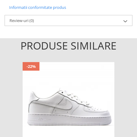
Informatii conformitate produs
Review-uri
(0)
PRODUSE SIMILARE
-22%