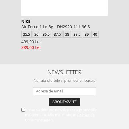
NIKE
Air Force 1 Le Bg - DH2920-111-36.5
35.5
36
36.5
37.5
38
38.5
39
40
499,00 Lei
389,00 Lei
NEWSLETTER
Nu rata ofertele si promotiile noastre
Vreau sa primesc newsletter cu promotiile
magazinului. Afla mai multe in
Politica de
Confidentialitate