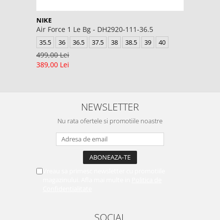
NIKE
Air Force 1 Le Bg - DH2920-111-36.5
35.5
36
36.5
37.5
38
38.5
39
40
499,00 Lei
389,00 Lei
NEWSLETTER
Nu rata ofertele si promotiile noastre
Vreau sa primesc newsletter cu promotiile
magazinului. Afla mai multe in
Politica de
Confidentialitate
SOCIAL