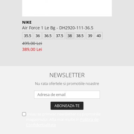
NIKE
Air Force 1 Le Bg - DH2920-111-36.5
35.5
36
36.5
37.5
38
38.5
39
40
499,00 Lei
389,00 Lei
NEWSLETTER
Nu rata ofertele si promotiile noastre
Vreau sa primesc newsletter cu promotiile
magazinului. Afla mai multe in
Politica de
Confidentialitate