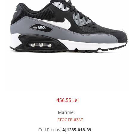
GECI
JORDAN SPIZIKE
MAIOU
NEW BALANCE
9060
327
530
PUMA
456,55 Lei
Marime
:
STOC EPUIZAT
Cod Produs:
AJ1285-018-39