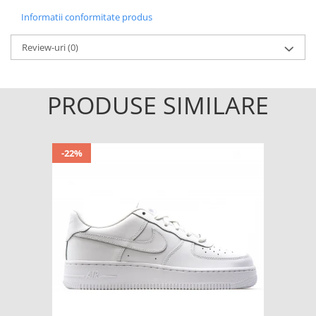
Informatii conformitate produs
Review-uri
(0)
PRODUSE SIMILARE
-22%