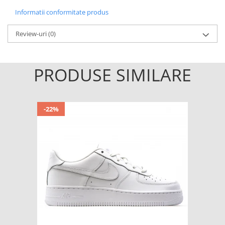
Informatii conformitate produs
Review-uri
(0)
PRODUSE SIMILARE
-22%