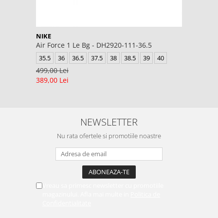
NIKE
Air Force 1 Le Bg - DH2920-111-36.5
35.5
36
36.5
37.5
38
38.5
39
40
499,00 Lei
389,00 Lei
NEWSLETTER
Nu rata ofertele si promotiile noastre
Vreau sa primesc newsletter cu promotiile
magazinului. Afla mai multe in
Politica de
Confidentialitate