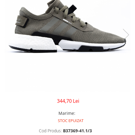
GECI
JORDAN SPIZIKE
MAIOU
NEW BALANCE
9060
327
530
PUMA
344,70 Lei
Marime
:
STOC EPUIZAT
Cod Produs:
B37369-41.1/3