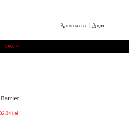
0787747377
0,00
SALE
 Barrier
02,34 Lei