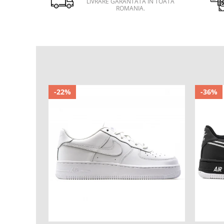
LIVRARE GARANTATA IN TOATA
ROMANIA.
-22%
-36%