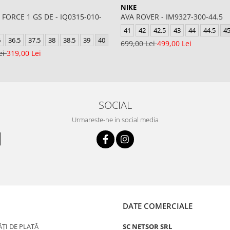
NIKE
 FORCE 1 GS DE - IQ0315-010-
AVA ROVER - IM9327-300-44.5
41
42
42.5
43
44
44.5
4
6
36.5
37.5
38
38.5
39
40
699,00 Lei
499,00 Lei
ei
319,00 Lei
SOCIAL
Urmareste-ne in social media
DATE COMERCIALE
ȚI DE PLATĂ
SC NETSOR SRL