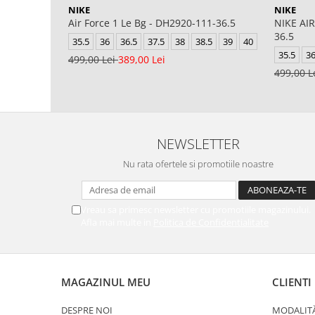
NIKE
NIKE
Air Force 1 Le Bg - DH2920-111-36.5
NIKE AIR
36.5
35.5
36
36.5
37.5
38
38.5
39
40
35.5
3
499,00 Lei
389,00 Lei
499,00 L
NEWSLETTER
Nu rata ofertele si promotiile noastre
Vreau sa primesc newsletter cu promotiile magazinului.
Afla mai multe in
Politica de Confidentialitate
MAGAZINUL MEU
CLIENTI
DESPRE NOI
MODALITĂ