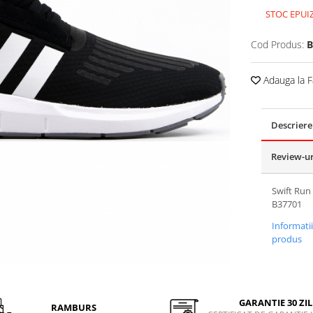
STOC EPUI
Cod Produs:
B
Adauga la F
Descriere
Review-u
Swift Run 
B37701
Informati
produs
GARANTIE 30 ZIL
RAMBURS