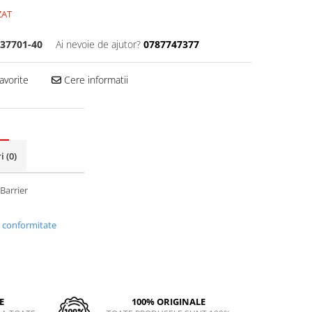
ZAT
37701-40
Ai nevoie de ajutor?
0787747377
avorite
Cere informatii
ri
(0)
Barrier
i conformitate
E
100% ORIGINALE