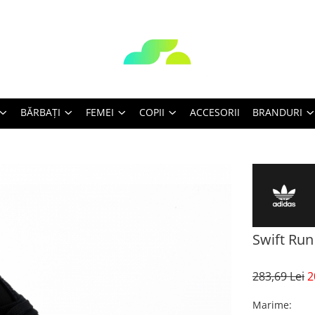
BĂRBAŢI
FEMEI
COPII
ACCESORII
BRANDURI
Swift Run
283,69 Lei
2
Marime
: