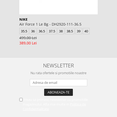
NIKE
Air Force 1 Le Bg - DH2920-111-36.5
35.5
36
36.5
37.5
38
38.5
39
40
499,00 Lei
389,00 Lei
NEWSLETTER
Nu rata ofertele si promotiile noastre
Vreau sa primesc newsletter cu promotiile
magazinului. Afla mai multe in
Politica de
Confidentialitate