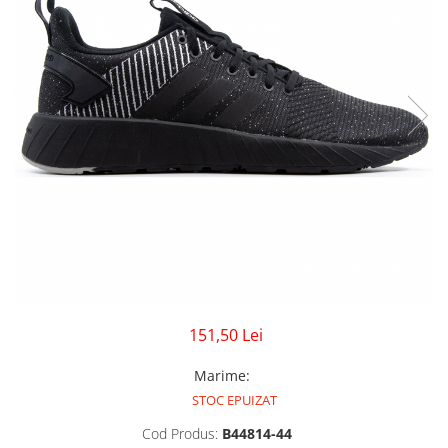
GECI
JORDAN SPIZIKE
MAIOU
NEW BALANCE
9060
327
530
PUMA
151,50 Lei
Marime
:
STOC EPUIZAT
Cod Produs:
B44814-44