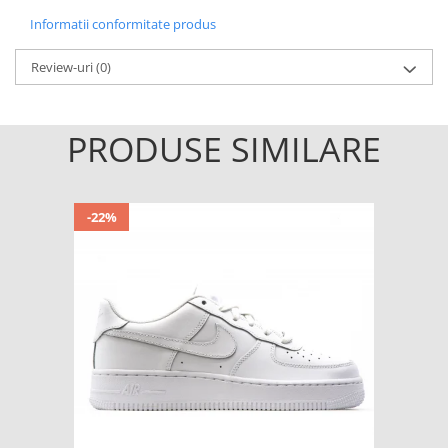
Informatii conformitate produs
Review-uri
(0)
PRODUSE SIMILARE
-22%