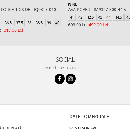
NIKE
 FORCE 1 GS DE - IQ0315-010-
AVA ROVER - IM9327-300-44.5
41
42
42.5
43
44
44.5
4
6
36.5
37.5
38
38.5
39
40
699,00 Lei
499,00 Lei
ei
319,00 Lei
SOCIAL
Urmareste-ne in social media
DATE COMERCIALE
ȚI DE PLATĂ
SC NETSOR SRL