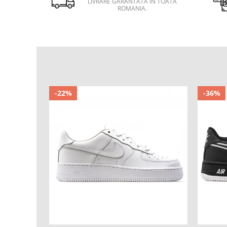
LIVRARE GARANTATA IN TOATA
ROMANIA.
-22%
-36%