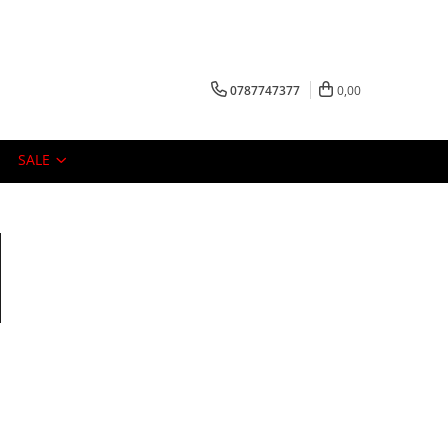
0787747377
0,00
SALE