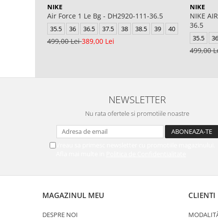
NIKE
NIKE
Air Force 1 Le Bg - DH2920-111-36.5
NIKE AIR
36.5
35.5
36
36.5
37.5
38
38.5
39
40
35.5
3
499,00 Lei
389,00 Lei
499,00 L
NEWSLETTER
Nu rata ofertele si promotiile noastre
Vreau sa primesc newsletter cu promotiile magazinului.
Afla mai multe in
Politica de Confidentialitate
MAGAZINUL MEU
CLIENTI
DESPRE NOI
MODALITĂ