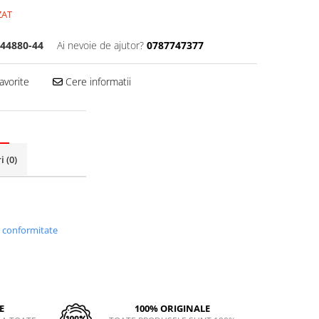
ZAT
44880-44
Ai nevoie de ajutor?
0787747377
avorite
Cere informatii
ri
(0)
i conformitate
E
100% ORIGINALE