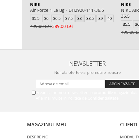
NIKE
NIKE
Air Force 1 Le Bg - DH2920-111-36.5
NIKE AIR
36.5
35.5
36
36.5
37.5
38
38.5
39
40
35.5
3
499,00 Lei
389,00 Lei
499,00 L
NEWSLETTER
Nu rata ofertele si promotiile noastre
Vreau sa primesc newsletter cu promotiile magazinului.
Afla mai multe in
Politica de Confidentialitate
MAGAZINUL MEU
CLIENTI
DESPRE NOI
MODALITĂ