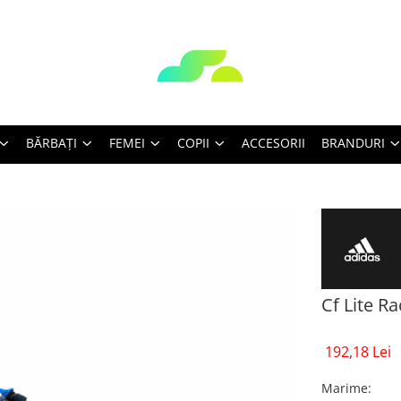
BĂRBAŢI
FEMEI
COPII
ACCESORII
BRANDURI
Cf Lite Ra
192,18 Lei
Marime
: