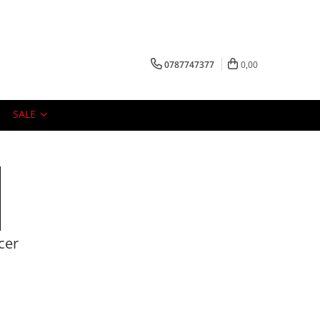
0787747377
0,00
SALE
cer