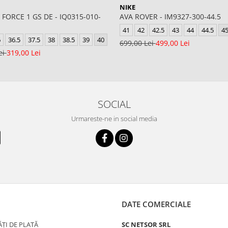
NIKE
 FORCE 1 GS DE - IQ0315-010-
AVA ROVER - IM9327-300-44.5
41
42
42.5
43
44
44.5
4
6
36.5
37.5
38
38.5
39
40
699,00 Lei
499,00 Lei
ei
319,00 Lei
SOCIAL
Urmareste-ne in social media
DATE COMERCIALE
ȚI DE PLATĂ
SC NETSOR SRL