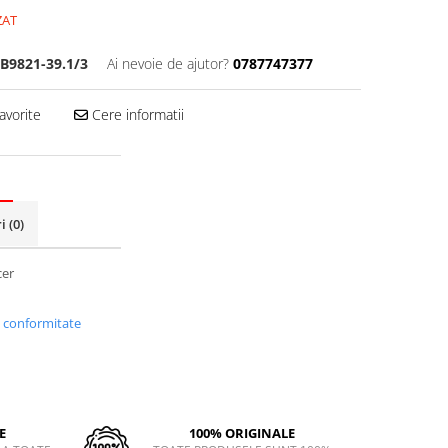
ZAT
B9821-39.1/3
Ai nevoie de ajutor?
0787747377
avorite
Cere informatii
ri
(0)
cer
i conformitate
E
100% ORIGINALE