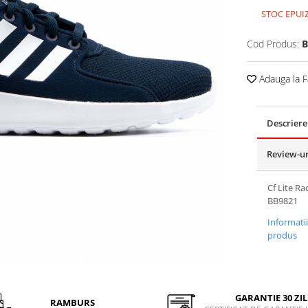
STOC EPUI
Cod Produs:
B
Adauga la F
Descriere
Review-u
Cf Lite Ra
BB9821
Informati
produs
GARANTIE 30 ZIL
RAMBURS