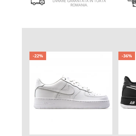
LIVRARE GARANTATA IN TOATA
ROMANIA.
-22%
-36%