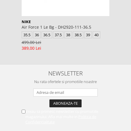
NIKE
Air Force 1 Le Bg - DH2920-111-36.5
35.5
36
36.5
37.5
38
38.5
39
40
499,00 Lei
389,00 Lei
NEWSLETTER
Nu rata ofertele si promotiile noastre
Vreau sa primesc newsletter cu promotiile
magazinului. Afla mai multe in
Politica de
Confidentialitate