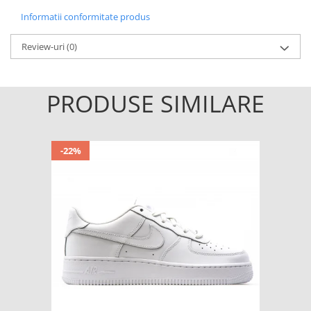
Informatii conformitate produs
Review-uri
(0)
PRODUSE SIMILARE
-22%