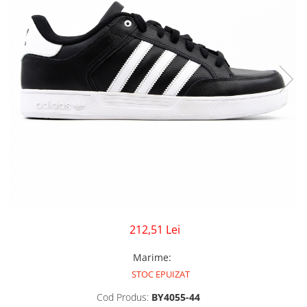
GECI
JORDAN SPIZIKE
MAIOU
NEW BALANCE
9060
327
530
PUMA
212,51 Lei
Marime
:
STOC EPUIZAT
Cod Produs:
BY4055-44