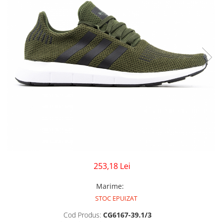
GECI
JORDAN SPIZIKE
MAIOU
NEW BALANCE
9060
327
530
PUMA
253,18 Lei
Marime
:
STOC EPUIZAT
Cod Produs:
CG6167-39.1/3