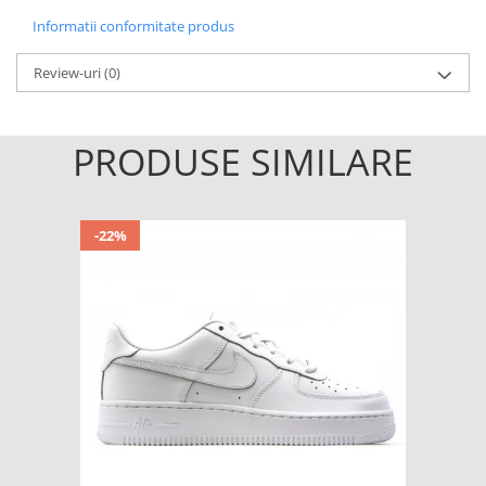
Informatii conformitate produs
Review-uri
(0)
PRODUSE SIMILARE
-22%