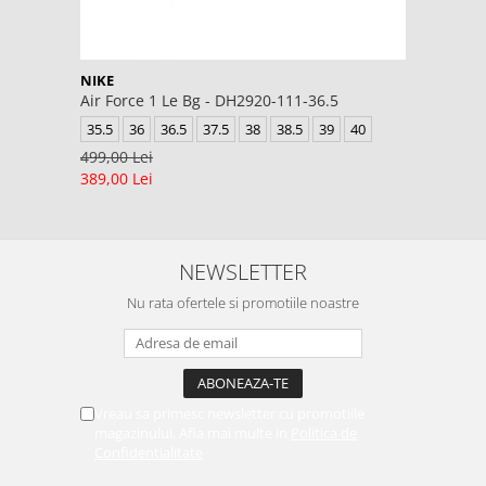
NIKE
Air Force 1 Le Bg - DH2920-111-36.5
35.5
36
36.5
37.5
38
38.5
39
40
499,00 Lei
389,00 Lei
NEWSLETTER
Nu rata ofertele si promotiile noastre
Vreau sa primesc newsletter cu promotiile
magazinului. Afla mai multe in
Politica de
Confidentialitate