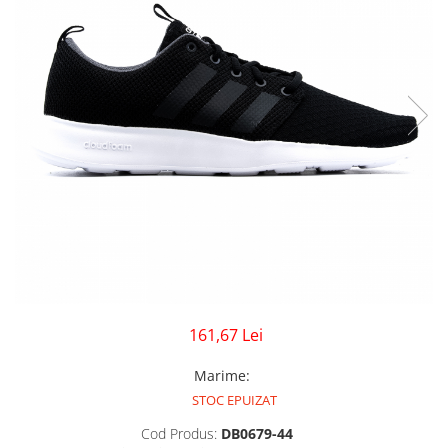
GECI
JORDAN SPIZIKE
MAIOU
NEW BALANCE
9060
327
530
PUMA
161,67 Lei
Marime
:
STOC EPUIZAT
Cod Produs:
DB0679-44