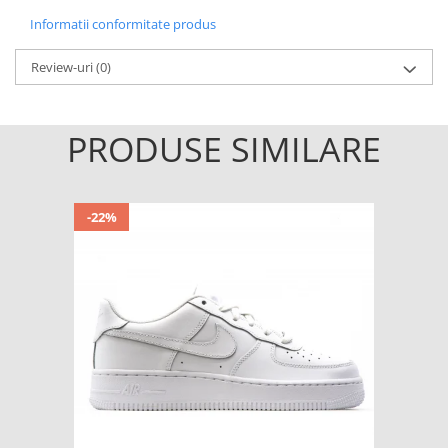
Informatii conformitate produs
Review-uri
(0)
PRODUSE SIMILARE
-22%