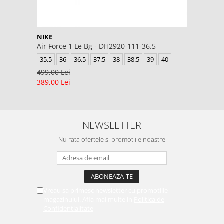
NIKE
Air Force 1 Le Bg - DH2920-111-36.5
35.5
36
36.5
37.5
38
38.5
39
40
499,00 Lei
389,00 Lei
NEWSLETTER
Nu rata ofertele si promotiile noastre
Vreau sa primesc newsletter cu promotiile
magazinului. Afla mai multe in
Politica de
Confidentialitate