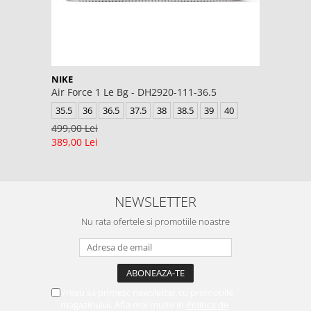
NIKE
Air Force 1 Le Bg - DH2920-111-36.5
35.5
36
36.5
37.5
38
38.5
39
40
499,00 Lei
389,00 Lei
NEWSLETTER
Nu rata ofertele si promotiile noastre
Vreau sa primesc newsletter cu promotiile
magazinului. Afla mai multe in
Politica de