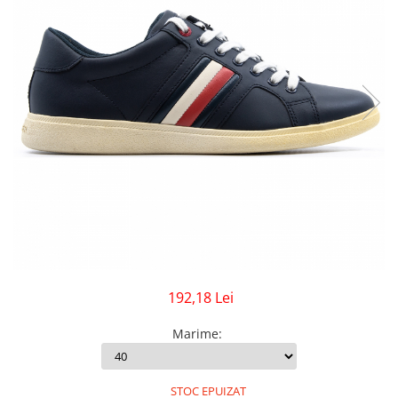
GECI
JORDAN SPIZIKE
MAIOU
NEW BALANCE
9060
327
530
PUMA
192,18 Lei
Marime
:
STOC EPUIZAT