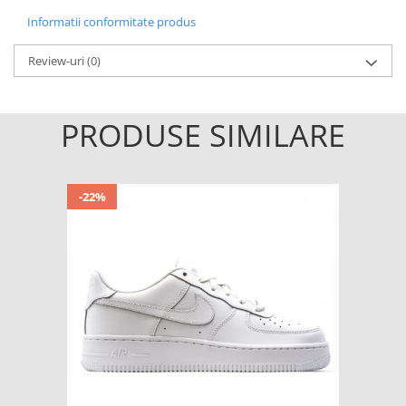
Informatii conformitate produs
Review-uri
(0)
PRODUSE SIMILARE
-22%