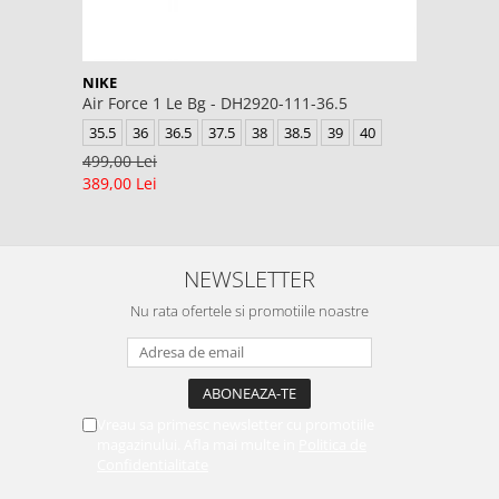
NIKE
Air Force 1 Le Bg - DH2920-111-36.5
35.5
36
36.5
37.5
38
38.5
39
40
499,00 Lei
389,00 Lei
NEWSLETTER
Nu rata ofertele si promotiile noastre
Vreau sa primesc newsletter cu promotiile
magazinului. Afla mai multe in
Politica de
Confidentialitate