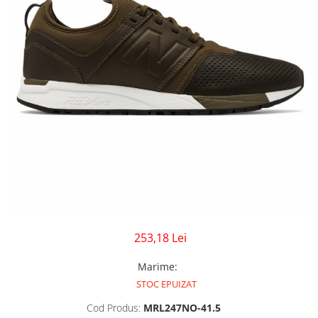
GECI
JORDAN SPIZIKE
MAIOU
NEW BALANCE
9060
327
530
PUMA
253,18 Lei
Marime
:
STOC EPUIZAT
Cod Produs:
MRL247NO-41.5