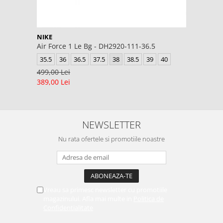
NIKE
Air Force 1 Le Bg - DH2920-111-36.5
35.5
36
36.5
37.5
38
38.5
39
40
499,00 Lei
389,00 Lei
NEWSLETTER
Nu rata ofertele si promotiile noastre
Vreau sa primesc newsletter cu promotiile
magazinului. Afla mai multe in
Politica de
Confidentialitate