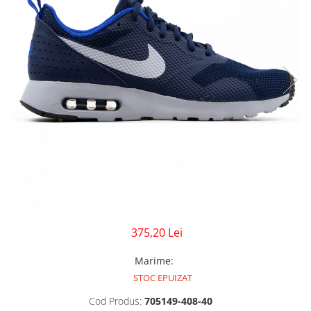
GECI
JORDAN SPIZIKE
MAIOU
NEW BALANCE
9060
327
530
PUMA
375,20 Lei
Marime
:
STOC EPUIZAT
Cod Produs:
705149-408-40