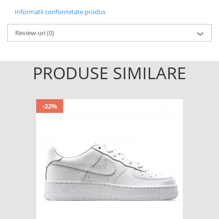
Informatii conformitate produs
Review-uri
(0)
PRODUSE SIMILARE
-22%