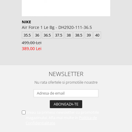
NIKE
Air Force 1 Le Bg - DH2920-111-36.5
35.5
36
36.5
37.5
38
38.5
39
40
499,00 Lei
389,00 Lei
NEWSLETTER
Nu rata ofertele si promotiile noastre
Vreau sa primesc newsletter cu promotiile
magazinului. Afla mai multe in
Politica de
Confidentialitate