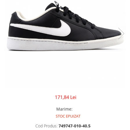
GECI
JORDAN SPIZIKE
MAIOU
NEW BALANCE
9060
327
530
PUMA
171,84 Lei
Marime
:
STOC EPUIZAT
Cod Produs:
749747-010-40.5