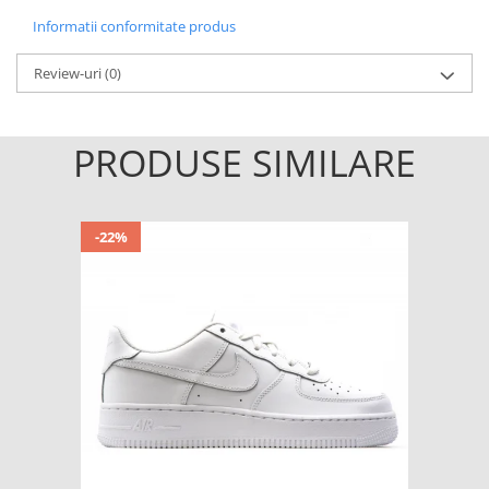
Informatii conformitate produs
Review-uri
(0)
PRODUSE SIMILARE
-22%