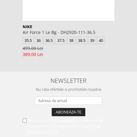
NIKE
Air Force 1 Le Bg - DH2920-111-36.5
35.5
36
36.5
37.5
38
38.5
39
40
499,00 Lei
389,00 Lei
NEWSLETTER
Nu rata ofertele si promotiile noastre
Vreau sa primesc newsletter cu promotiile
magazinului. Afla mai multe in
Politica de
Confidentialitate