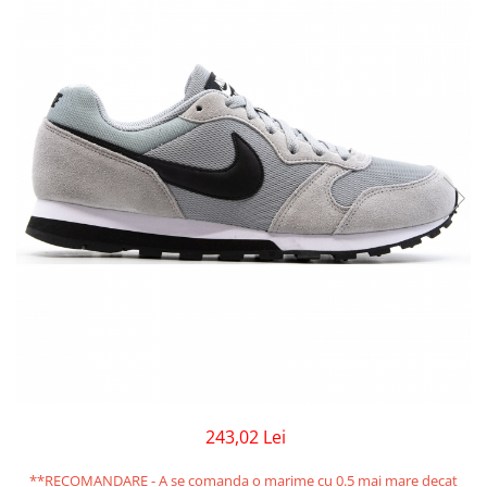
GECI
JORDAN SPIZIKE
MAIOU
NEW BALANCE
9060
327
530
PUMA
243,02 Lei
**RECOMANDARE - A se comanda o marime cu 0.5 mai mare decat