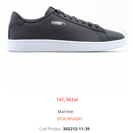
GECI
JORDAN SPIZIKE
MAIOU
NEW BALANCE
9060
327
530
PUMA
141,34 Lei
Marime
:
STOC EPUIZAT
Cod Produs:
365213-11-39