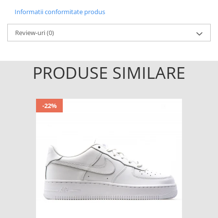
Informatii conformitate produs
Review-uri
(0)
PRODUSE SIMILARE
-22%