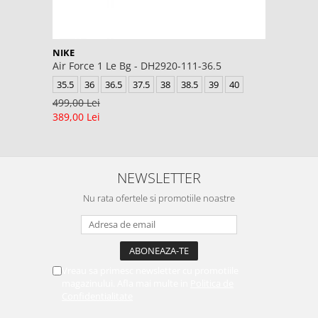
NIKE
Air Force 1 Le Bg - DH2920-111-36.5
35.5
36
36.5
37.5
38
38.5
39
40
499,00 Lei
389,00 Lei
NEWSLETTER
Nu rata ofertele si promotiile noastre
Vreau sa primesc newsletter cu promotiile
magazinului. Afla mai multe in
Politica de
Confidentialitate