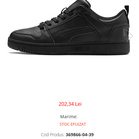
GECI
JORDAN SPIZIKE
MAIOU
NEW BALANCE
9060
327
530
PUMA
202,34 Lei
Marime
:
STOC EPUIZAT
Cod Produs:
369866-04-39