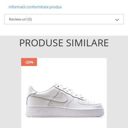
Informatii conformitate produs
Review-uri
(0)
PRODUSE SIMILARE
-22%