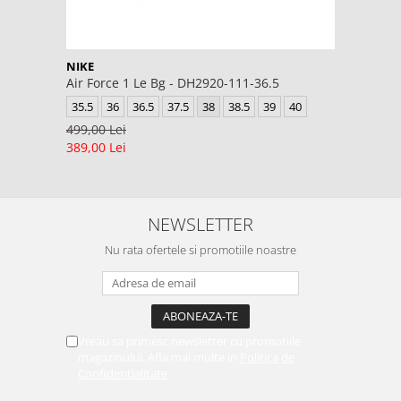
NIKE
Air Force 1 Le Bg - DH2920-111-36.5
35.5
36
36.5
37.5
38
38.5
39
40
499,00 Lei
389,00 Lei
NEWSLETTER
Nu rata ofertele si promotiile noastre
Vreau sa primesc newsletter cu promotiile
magazinului. Afla mai multe in
Politica de
Confidentialitate