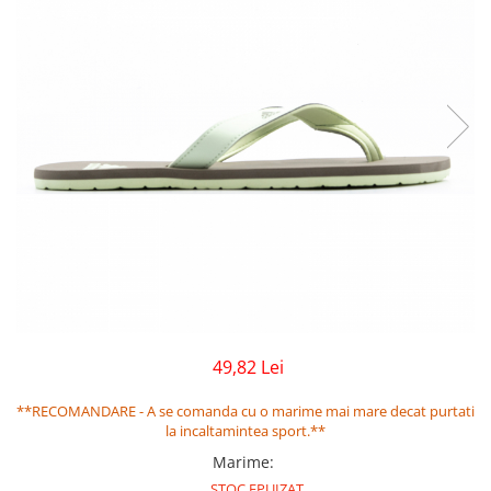
GECI
JORDAN SPIZIKE
MAIOU
NEW BALANCE
9060
327
530
PUMA
49,82 Lei
**RECOMANDARE - A se comanda cu o marime mai mare decat purtati
la incaltamintea sport.**
Marime
:
STOC EPUIZAT