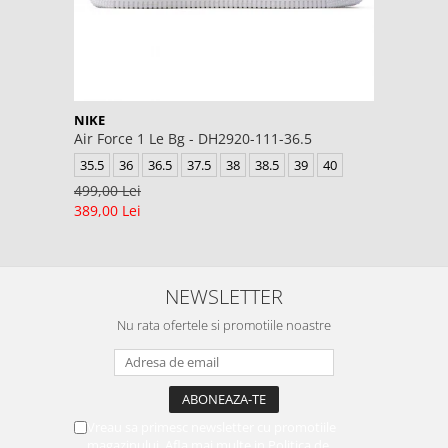
NIKE
Air Force 1 Le Bg - DH2920-111-36.5
35.5
36
36.5
37.5
38
38.5
39
40
499,00 Lei
389,00 Lei
NEWSLETTER
Nu rata ofertele si promotiile noastre
Vreau sa primesc newsletter cu promotiile
magazinului. Afla mai multe in
Politica de