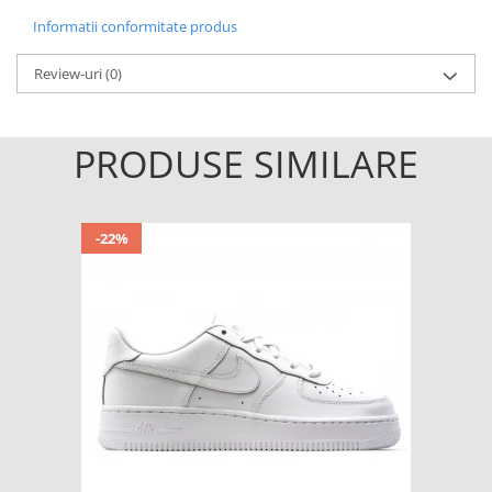
Informatii conformitate produs
Review-uri
(0)
PRODUSE SIMILARE
-22%