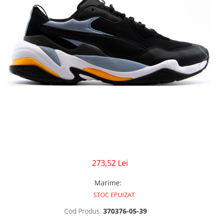
GECI
JORDAN SPIZIKE
MAIOU
NEW BALANCE
9060
327
530
PUMA
273,52 Lei
Marime
:
STOC EPUIZAT
Cod Produs:
370376-05-39