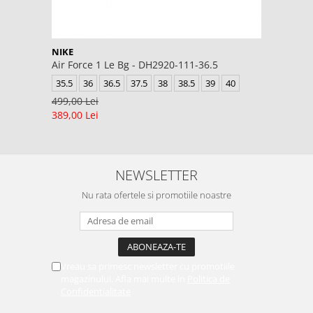
NIKE
Air Force 1 Le Bg - DH2920-111-36.5
35.5
36
36.5
37.5
38
38.5
39
40
499,00 Lei
389,00 Lei
NEWSLETTER
Nu rata ofertele si promotiile noastre
Vreau sa primesc newsletter cu promotiile
magazinului. Afla mai multe in
Politica de
Confidentialitate