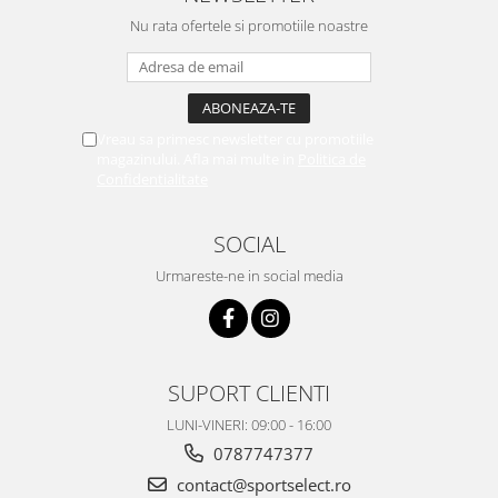
Nu rata ofertele si promotiile noastre
Vreau sa primesc newsletter cu promotiile
magazinului. Afla mai multe in
Politica de
Confidentialitate
SOCIAL
Urmareste-ne in social media
SUPORT CLIENTI
LUNI-VINERI: 09:00 - 16:00
0787747377
contact@sportselect.ro