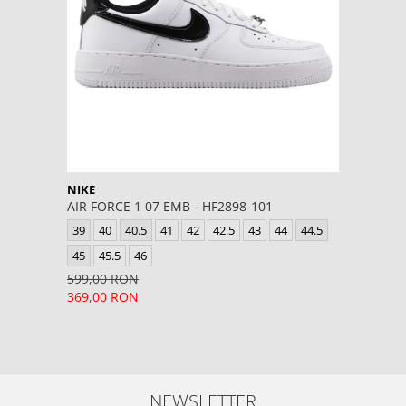
NIKE
AIR FORCE 1 07 EMB - HF2898-101
39
40
40.5
41
42
42.5
43
44
44.5
45
45.5
46
599,00 RON
369,00 RON
NEWSLETTER