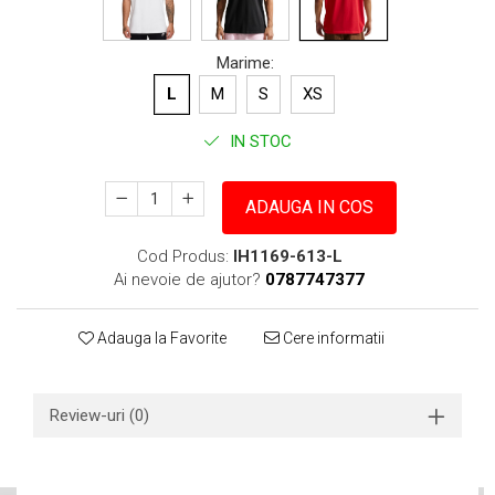
Marime
:
L
M
S
XS
IN STOC
ADAUGA IN COS
Cod Produs:
IH1169-613-L
Ai nevoie de ajutor?
0787747377
Adauga la Favorite
Cere informatii
Review-uri
(0)