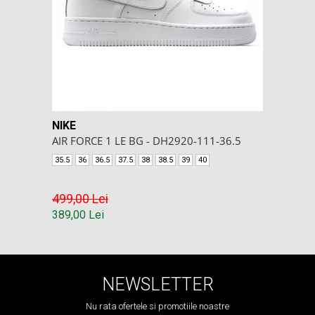
NIKE
AIR FORCE 1 LE BG - DH2920-111-36.5
35.5
36
36.5
37.5
38
38.5
39
40
499,00 Lei
389,00 Lei
NEWSLETTER
Nu rata ofertele si promotiile noastre