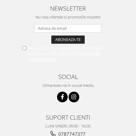
NEWSLETTER
Nu rata ofertele si promotiile noastre
Vreau sa primesc newsletter cu promotiile
magazinului. Afla mai multe in
Politica de
Confidentialitate
SOCIAL
Urmareste-ne in social media
SUPORT CLIENTI
LUNI-VINERI: 09:00 - 16:00
0787747377