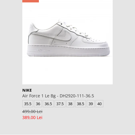
NIKE
Air Force 1 Le Bg - DH2920-111-36.5
35.5
36
36.5
37.5
38
38.5
39
40
499,00 Lei
389,00 Lei