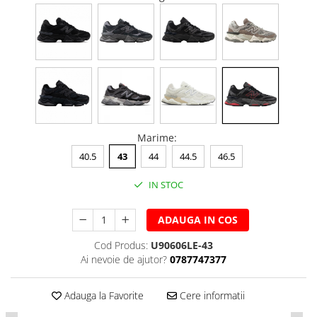
Marime
:
40.5
43
44
44.5
46.5
IN STOC
ADAUGA IN COS
Cod Produs:
U90606LE-43
Ai nevoie de ajutor?
0787747377
Adauga la Favorite
Cere informatii