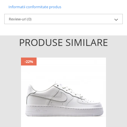
Informatii conformitate produs
Review-uri
(0)
PRODUSE SIMILARE
-22%