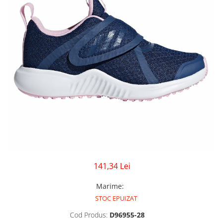
GECI
JORDAN SPIZIKE
MAIOU
NEW BALANCE
9060
327
530
PUMA
141,34 Lei
Marime
:
STOC EPUIZAT
Cod Produs:
D96955-28