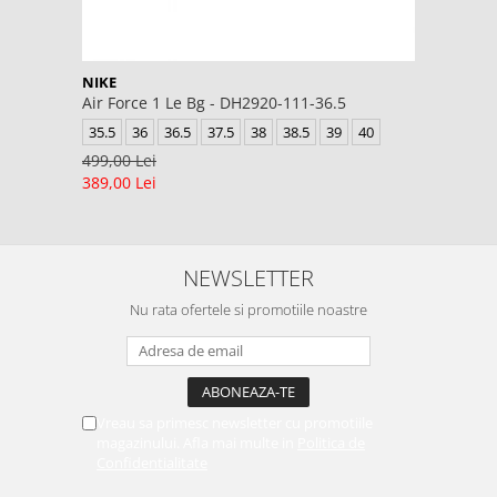
NIKE
Air Force 1 Le Bg - DH2920-111-36.5
35.5
36
36.5
37.5
38
38.5
39
40
499,00 Lei
389,00 Lei
NEWSLETTER
Nu rata ofertele si promotiile noastre
Vreau sa primesc newsletter cu promotiile
magazinului. Afla mai multe in
Politica de
Confidentialitate