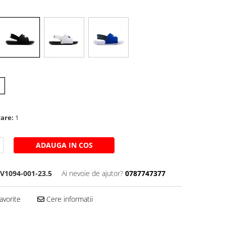
u
rare:
1
ADAUGA IN COS
V1094-001-23.5
Ai nevoie de ajutor?
0787747377
avorite
Cere informatii