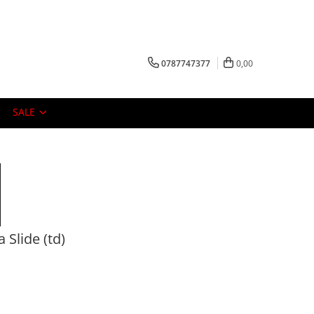
0787747377
0,00
SALE
 Slide (td)