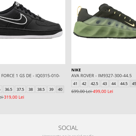
NIKE
 FORCE 1 GS DE - IQ0315-010-
AVA ROVER - IM9327-300-44.5
41
42
42.5
43
44
44.5
4
6
36.5
37.5
38
38.5
39
40
699,00 Lei
499,00 Lei
ei
319,00 Lei
SOCIAL