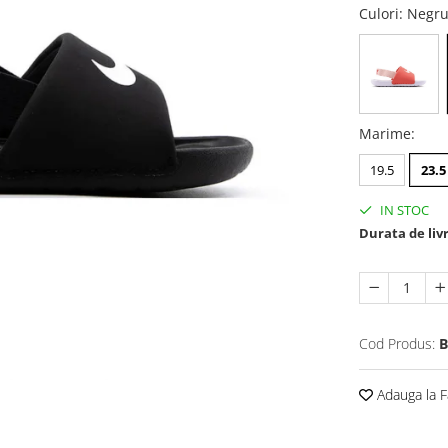
Culori
: Negr
Marime
:
19.5
23.5
IN STOC
Durata de liv
Cod Produs:
B
Adauga la F