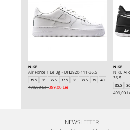
NIKE
NIKE
Air Force 1 Le Bg - DH2920-111-36.5
NIKE AIR
36.5
35.5
36
36.5
37.5
38
38.5
39
40
35.5
3
499,00 Lei
389,00 Lei
499,00 L
NEWSLETTER