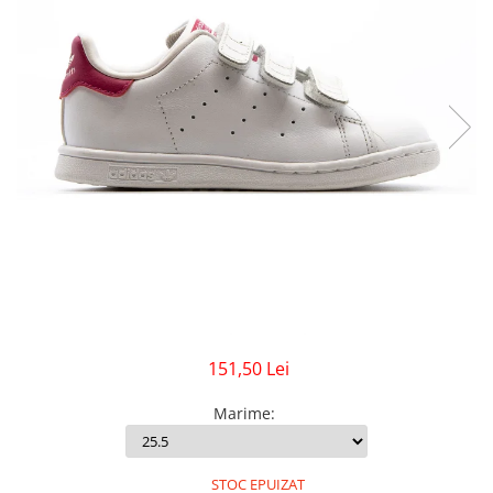
GECI
JORDAN SPIZIKE
MAIOU
NEW BALANCE
9060
327
530
PUMA
151,50 Lei
Marime
:
STOC EPUIZAT