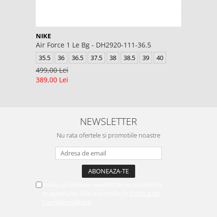
NIKE
Air Force 1 Le Bg - DH2920-111-36.5
35.5
36
36.5
37.5
38
38.5
39
40
499,00 Lei
389,00 Lei
NEWSLETTER
Nu rata ofertele si promotiile noastre
Vreau sa primesc newsletter cu promotiile
magazinului. Afla mai multe in
Politica de
Confidentialitate