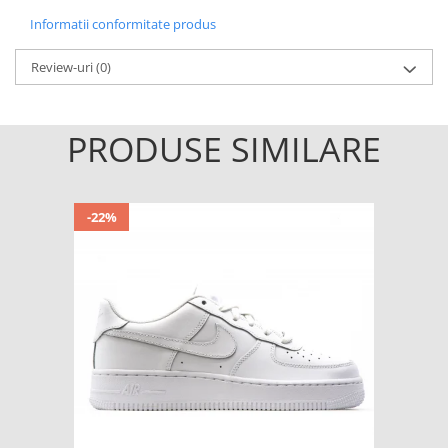
Informatii conformitate produs
Review-uri
(0)
PRODUSE SIMILARE
-22%