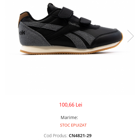
GECI
JORDAN SPIZIKE
MAIOU
NEW BALANCE
9060
327
530
PUMA
100,66 Lei
Marime
:
STOC EPUIZAT
Cod Produs:
CN4821-29