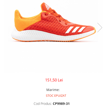
GECI
JORDAN SPIZIKE
MAIOU
NEW BALANCE
9060
327
530
PUMA
151,50 Lei
Marime
:
STOC EPUIZAT
Cod Produs:
CP9989-31