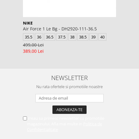
NIKE
Air Force 1 Le Bg - DH2920-111-36.5
35.5
36
36.5
37.5
38
38.5
39
40
499,00 Lei
389,00 Lei
NEWSLETTER
Nu rata ofertele si promotiile noastre
Vreau sa primesc newsletter cu promotiile
magazinului. Afla mai multe in
Politica de
Confidentialitate