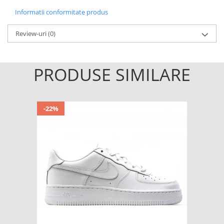
Informatii conformitate produs
Review-uri
(0)
PRODUSE SIMILARE
-22%