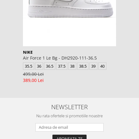
NIKE
Air Force 1 Le Bg - DH2920-111-36.5
35.5
36
36.5
37.5
38
38.5
39
40
499,00 Lei
389,00 Lei
NEWSLETTER
Nu rata ofertele si promotiile noastre