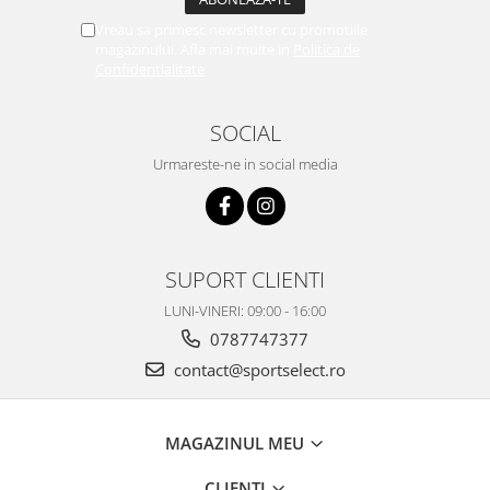
Vreau sa primesc newsletter cu promotiile
magazinului. Afla mai multe in
Politica de
Confidentialitate
SOCIAL
Urmareste-ne in social media
SUPORT CLIENTI
LUNI-VINERI: 09:00 - 16:00
0787747377
contact@sportselect.ro
MAGAZINUL MEU
CLIENTI