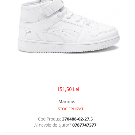
GECI
JORDAN SPIZIKE
MAIOU
NEW BALANCE
9060
327
530
PUMA
151,50 Lei
Marime
:
STOC EPUIZAT
Cod Produs:
370488-02-27.5
Ai nevoie de ajutor?
0787747377