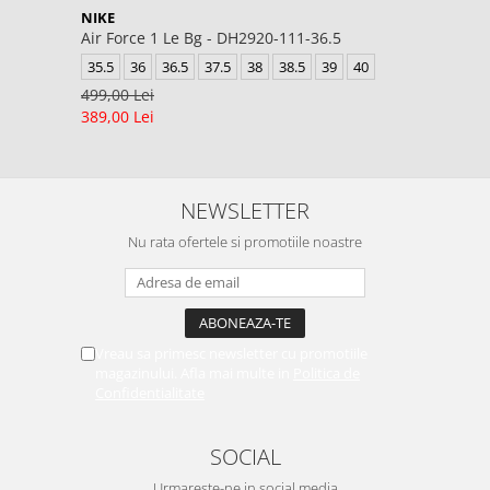
NIKE
Air Force 1 Le Bg - DH2920-111-36.5
35.5
36
36.5
37.5
38
38.5
39
40
499,00 Lei
389,00 Lei
NEWSLETTER
Nu rata ofertele si promotiile noastre
Vreau sa primesc newsletter cu promotiile
magazinului. Afla mai multe in
Politica de
Confidentialitate
SOCIAL
Urmareste-ne in social media