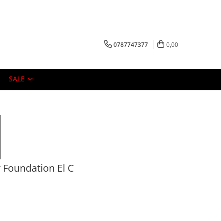
0787747377
0,00
SALE
 Foundation El C