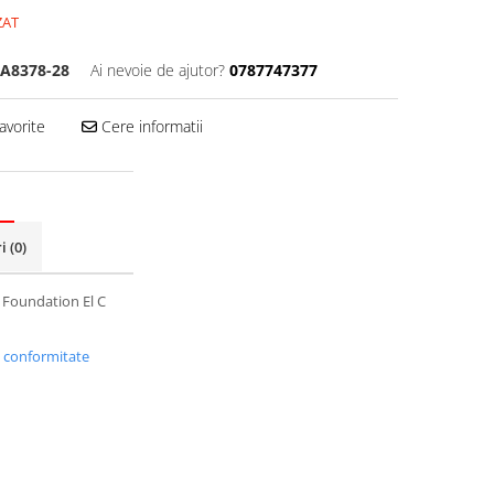
ZAT
A8378-28
Ai nevoie de ajutor?
0787747377
avorite
Cere informatii
ri
(0)
 Foundation El C
i conformitate