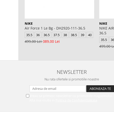
NIKE
NIKE
Air Force 1 Le Bg - DH2920-111-36.5
NIKE AIR
36.5
35.5
36
36.5
37.5
38
38.5
39
40
35.5
3
499,00 Lei
389,00 Lei
499,00 L
NEWSLETTER
Nu rata ofertele si promotiile noastre
Vreau sa primesc newsletter cu promotiile magazinului.
Afla mai multe in
Politica de Confidentialitate