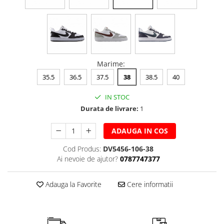
Marime
:
35.5
36.5
37.5
38
38.5
40
IN STOC
Durata de livrare:
1
ADAUGA IN COS
Cod Produs:
DV5456-106-38
Ai nevoie de ajutor?
0787747377
Adauga la Favorite
Cere informatii