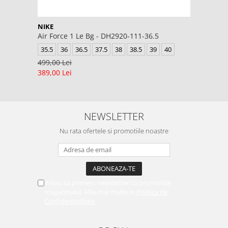
NIKE
Air Force 1 Le Bg - DH2920-111-36.5
35.5
36
36.5
37.5
38
38.5
39
40
499,00 Lei
389,00 Lei
NEWSLETTER
Nu rata ofertele si promotiile noastre
Vreau sa primesc newsletter cu promotiile
magazinului. Afla mai multe in
Politica de
Confidentialitate