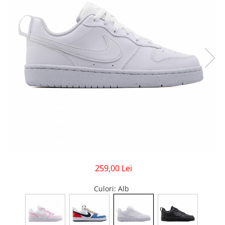
GECI
JORDAN SPIZIKE
MAIOU
NEW BALANCE
9060
327
530
PUMA
259,00 Lei
Culori
: Alb